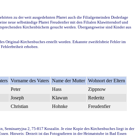
ehörten zu der weit ausgedehnten Pfarrei auch die Filialgemeinden Doderlage
ine neue selbständige Pfarrei Freudenfier mit den Filialen Klawittersdorf und
 entsprechenden Kirchenbüchern gesucht werden. Übergangsweise sind Kinder aus
des Original-Kirchenbuches erstellt worden. Erkannte zweifelsfreie Fehler im
Fehlerfreiheit erhoben.
ters
Vorname des Vaters
Name der Mutter
Wohnort der Eltern
Peter
Hass
Zippnow
Joseph
Klawun
Rederitz
Christian
Hohnke
Freudenfier
in, Seminarryjna 2, 75-817 Koszalin. Je eine Kopie des Kirchenbuches liegt in der
en. Hinweis: Derzeit ist das Fotografieren in der Heimatstube in Bad Essen