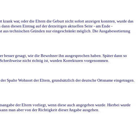
krank war, oder die Eltern die Geburt nicht sofort anzeigen konnten, wurde das
ann diesen Eintrag auf der derzeitigen aktuellen Seite - am Ende -
st aus technischen Gründen nur eingeschränkt möglich. Die Ausgabesortierung
r besser gesagt, wie die Bewohner ihn ausgesprochen haben. Später dann so
e Schreibweise nicht richtig ist, wurden Korrekturen vorgenommen.
r Spalte Wohnort der Eltern, grundsätzlich der deutsche Ortsname eingetragen.
rtsangabe der Eltern vorliegt, wenn diese auch angegeben wurde. Hierbei wurde
d kann man aber von der Richtigkeit dieser Angabe ausgehen.