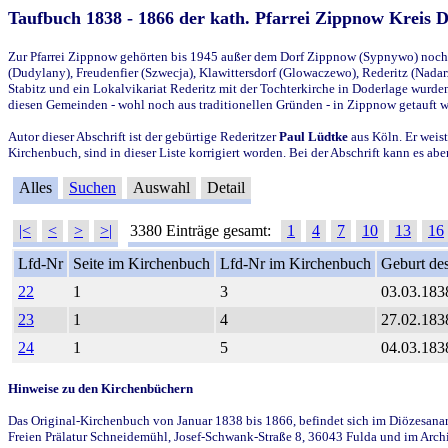
Taufbuch 1838 - 1866 der kath. Pfarrei Zippnow Kreis 
Zur Pfarrei Zippnow gehörten bis 1945 außer dem Dorf Zippnow (Sypnywo) noch d
(Dudylany), Freudenfier (Szwecja), Klawittersdorf (Glowaczewo), Rederitz (Nadarz
Stabitz und ein Lokalvikariat Rederitz mit der Tochterkirche in Doderlage wurd
diesen Gemeinden - wohl noch aus traditionellen Gründen - in Zippnow getauft 
Autor dieser Abschrift ist der gebürtige Rederitzer
Paul Lüdtke
aus Köln. Er weist
Kirchenbuch, sind in dieser Liste korrigiert worden. Bei der Abschrift kann es 
Alles
Suchen
Auswahl
Detail
|<
<
>
>|
3380 Einträge gesamt:
1
4
7
10
13
16
Lfd-Nr
Seite im Kirchenbuch
Lfd-Nr im Kirchenbuch
Geburt des
22
1
3
03.03.183
23
1
4
27.02.183
24
1
5
04.03.183
Hinweise zu den Kirchenbüchern
Das Original-Kirchenbuch von Januar 1838 bis 1866, befindet sich im Diözesanarch
Freien Prälatur Schneidemühl, Josef-Schwank-Straße 8, 36043 Fulda und im Archi