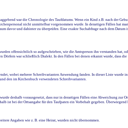
ggebend war die Chronologie des Taufdatums. Wenn ein Kind z.B. nach der Geburt 
rchenpersonal nicht unmittelbar vorgenommen wurde. In derartigen Fällen hat man d
raum davor und dahinter zu überprüfen. Eine exakte Suchabfrage nach dem Datum i
den offensichtlich so aufgeschrieben, wie die Amtsperson ihn verstanden hat, ode
n Dörfern war schließlich Dialekt. In den Fällen bei denen erkannt wurde, dass di
t, wobei mehrere Schreibvarianten Anwendung fanden. In dieser Liste wurde in de
n und den im Kirchenbuch verwendeten Schreibvarianten.
wurde deshalb vorausgesetzt, dass nur in derartigen Fällen eine Abweichung zur O
eshalb ist bei der Ortsangabe für den Taufpaten ein Vorbehalt gegeben. Überwiegen
weitere Angaben wie z. B. eine Heirat, wurden nicht übernommen.