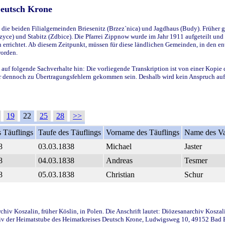
Deutsch Krone
ie beiden Filialgemeinden Briesenitz (Brzez`nica) und Jagdhaus (Budy). Früher g
yce) und Stabitz (Zdbice). Die Pfarrei Zippnow wurde im Jahr 1911 aufgeteilt und e
en errichtet. Ab diesem Zeitpunkt, müssen für diese ländlichen Gemeinden, in den
worden.
 auf folgende Sachverhalte hin: Die vorliegende Transkription ist von einer Kopie 
aber dennoch zu Übertragungsfehlern gekommen sein. Deshalb wird kein Anspruch auf 
19
22
25
28
>>
 Täuflings
Taufe des Täuflings
Vorname des Täuflings
Name des Va
8
03.03.1838
Michael
Jaster
8
04.03.1838
Andreas
Tesmer
8
05.03.1838
Christian
Schur
iv Koszalin, früher Köslin, in Polen. Die Anschrift lautet: Diözesanarchiv Koszal
v der Heimatstube des Heimatkreises Deutsch Krone, Ludwigsweg 10, 49152 Bad Ess