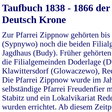
Taufbuch 1838 - 1866 der
Deutsch Krone
Zur Pfarrei Zippnow gehörten bi
(Sypnywo) noch die beiden Filial
Jagdhaus (Budy). Früher gehörten 
die Filialgemeinden Doderlage (D
Klawittersdorf (Glowaczewo), Red
Die Pfarrei Zippnow wurde im Jah
selbständige Pfarrei Freudenfier m
Stabitz und ein Lokalvikariat Red
wurden errichtet. Ab diesem Zeitp