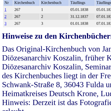
Nr
Kirchenbuch
Kirchenbuch
Täuflings
Täufling
1
267
1
05.01.1838
05.01.18
2
267
2
31.12.1837
07.01.18
3
267
3
01.01.1838
07.01.18
Hinweise zu den Kirchenbücher
Das Original-Kirchenbuch von Jan
Diözesanarchiv Koszalin, früher Kö
Diözesanarchiv Koszalin, Seminar
des Kirchenbuches liegt in der Fr
Schwank-Straße 8, 36043 Fulda u
Heimatkreises Deutsch Krone, Lu
Hinweis: Derzeit ist das Fotograf