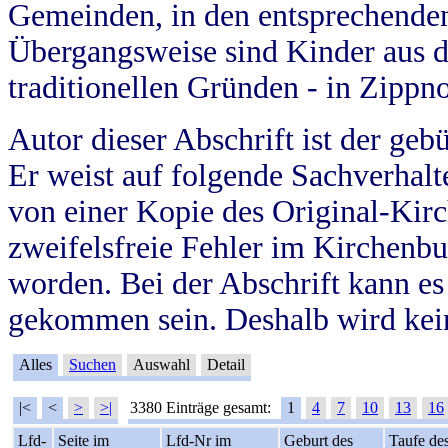
Gemeinden, in den entsprechende
Übergangsweise sind Kinder aus 
traditionellen Gründen - in Zippn
Autor dieser Abschrift ist der geb
Er weist auf folgende Sachverhalte
von einer Kopie des Original-Kirc
zweifelsfreie Fehler im Kirchenbuc
worden. Bei der Abschrift kann e
gekommen sein. Deshalb wird kein
Alles
Suchen
Auswahl
Detail
|<
<
>
>|
3380 Einträge gesamt:
1
4
7
10
13
16
Lfd-
Seite im
Lfd-Nr im
Geburt des
Taufe de