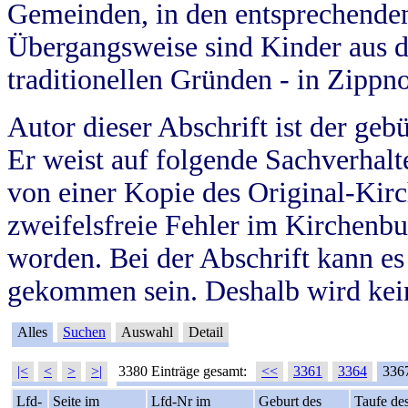
Gemeinden, in den entsprechende
Übergangsweise sind Kinder aus 
traditionellen Gründen - in Zippn
Autor dieser Abschrift ist der geb
Er weist auf folgende Sachverhalte
von einer Kopie des Original-Kirc
zweifelsfreie Fehler im Kirchenbuc
worden. Bei der Abschrift kann e
gekommen sein. Deshalb wird kein
Alles
Suchen
Auswahl
Detail
|<
<
>
>|
3380 Einträge gesamt:
<<
3361
3364
336
Lfd-
Seite im
Lfd-Nr im
Geburt des
Taufe de