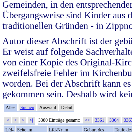
Gemeinden, in den entsprechende
Übergangsweise sind Kinder aus 
traditionellen Gründen - in Zippn
Autor dieser Abschrift ist der geb
Er weist auf folgende Sachverhalte
von einer Kopie des Original-Kirc
zweifelsfreie Fehler im Kirchenbuc
worden. Bei der Abschrift kann e
gekommen sein. Deshalb wird kein
Alles
Suchen
Auswahl
Detail
|<
<
>
>|
3380 Einträge gesamt:
<<
3361
3364
336
Lfd-
Seite im
Lfd-Nr im
Geburt des
Taufe de