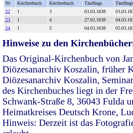
Nr
Kirchenbuch
Kirchenbuch
Täuflings
Täufling
22
1
3
03.03.1838
03.03.18
23
1
4
27.02.1838
04.03.18
24
1
5
04.03.1838
05.03.18
Hinweise zu den Kirchenbücher
Das Original-Kirchenbuch von Jan
Diözesanarchiv Koszalin, früher Kö
Diözesanarchiv Koszalin, Seminar
des Kirchenbuches liegt in der Fr
Schwank-Straße 8, 36043 Fulda u
Heimatkreises Deutsch Krone, Lu
Hinweis: Derzeit ist das Fotograf