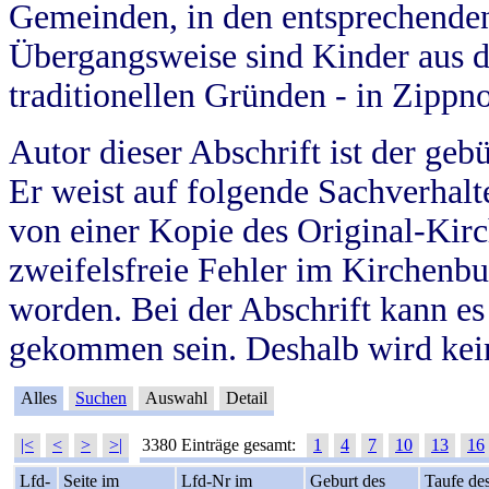
Gemeinden, in den entsprechende
Übergangsweise sind Kinder aus 
traditionellen Gründen - in Zippn
Autor dieser Abschrift ist der geb
Er weist auf folgende Sachverhalte
von einer Kopie des Original-Kirc
zweifelsfreie Fehler im Kirchenbuc
worden. Bei der Abschrift kann e
gekommen sein. Deshalb wird kein
Alles
Suchen
Auswahl
Detail
|<
<
>
>|
3380 Einträge gesamt:
1
4
7
10
13
16
Lfd-
Seite im
Lfd-Nr im
Geburt des
Taufe de