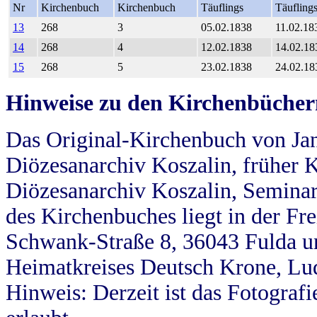
Nr
Kirchenbuch
Kirchenbuch
Täuflings
Täufling
13
268
3
05.02.1838
11.02.18
14
268
4
12.02.1838
14.02.18
15
268
5
23.02.1838
24.02.18
Hinweise zu den Kirchenbücher
Das Original-Kirchenbuch von Jan
Diözesanarchiv Koszalin, früher Kö
Diözesanarchiv Koszalin, Seminar
des Kirchenbuches liegt in der Fr
Schwank-Straße 8, 36043 Fulda u
Heimatkreises Deutsch Krone, Lu
Hinweis: Derzeit ist das Fotograf