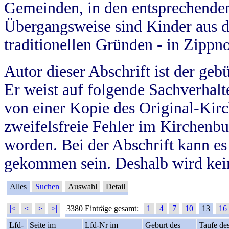
Gemeinden, in den entsprechende
Übergangsweise sind Kinder aus 
traditionellen Gründen - in Zippn
Autor dieser Abschrift ist der geb
Er weist auf folgende Sachverhalte
von einer Kopie des Original-Kirc
zweifelsfreie Fehler im Kirchenbuc
worden. Bei der Abschrift kann e
gekommen sein. Deshalb wird kein
Alles
Suchen
Auswahl
Detail
|<
<
>
>|
3380 Einträge gesamt:
1
4
7
10
13
16
Lfd-
Seite im
Lfd-Nr im
Geburt des
Taufe de