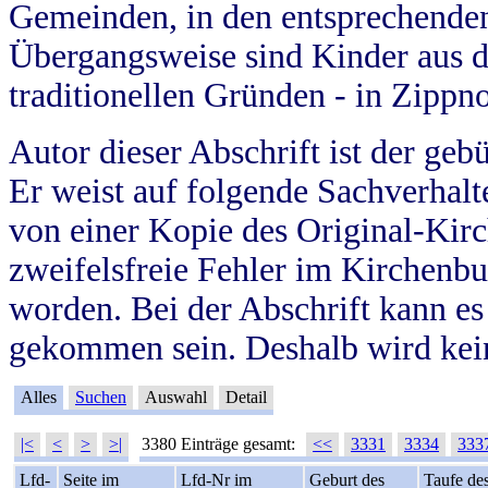
Gemeinden, in den entsprechende
Übergangsweise sind Kinder aus 
traditionellen Gründen - in Zippn
Autor dieser Abschrift ist der geb
Er weist auf folgende Sachverhalte
von einer Kopie des Original-Kirc
zweifelsfreie Fehler im Kirchenbuc
worden. Bei der Abschrift kann e
gekommen sein. Deshalb wird kein
Alles
Suchen
Auswahl
Detail
|<
<
>
>|
3380 Einträge gesamt:
<<
3331
3334
333
Lfd-
Seite im
Lfd-Nr im
Geburt des
Taufe de