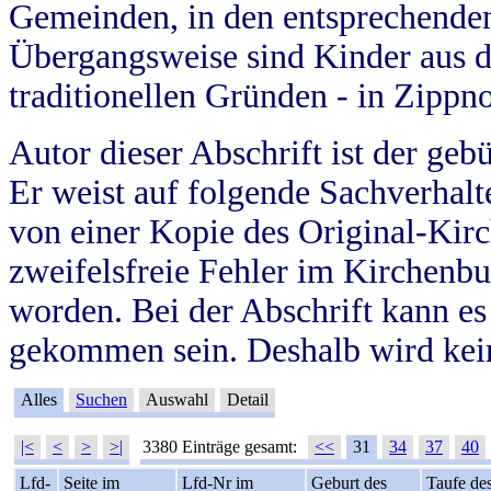
Gemeinden, in den entsprechende
Übergangsweise sind Kinder aus 
traditionellen Gründen - in Zippn
Autor dieser Abschrift ist der geb
Er weist auf folgende Sachverhalte
von einer Kopie des Original-Kirc
zweifelsfreie Fehler im Kirchenbuc
worden. Bei der Abschrift kann e
gekommen sein. Deshalb wird kein
Alles
Suchen
Auswahl
Detail
|<
<
>
>|
3380 Einträge gesamt:
<<
31
34
37
40
Lfd-
Seite im
Lfd-Nr im
Geburt des
Taufe de