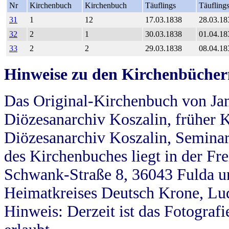
Nr
Kirchenbuch
Kirchenbuch
Täuflings
Täufling
31
1
12
17.03.1838
28.03.18
32
2
1
30.03.1838
01.04.18
33
2
2
29.03.1838
08.04.18
Hinweise zu den Kirchenbücher
Das Original-Kirchenbuch von Jan
Diözesanarchiv Koszalin, früher Kö
Diözesanarchiv Koszalin, Seminar
des Kirchenbuches liegt in der Fr
Schwank-Straße 8, 36043 Fulda u
Heimatkreises Deutsch Krone, Lu
Hinweis: Derzeit ist das Fotograf