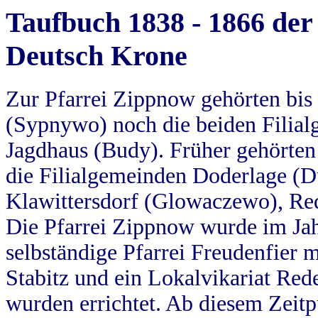
Taufbuch 1838 - 1866 der
Deutsch Krone
Zur Pfarrei Zippnow gehörten bi
(Sypnywo) noch die beiden Filial
Jagdhaus (Budy). Früher gehörten 
die Filialgemeinden Doderlage (D
Klawittersdorf (Glowaczewo), Red
Die Pfarrei Zippnow wurde im Jah
selbständige Pfarrei Freudenfier m
Stabitz und ein Lokalvikariat Red
wurden errichtet. Ab diesem Zeitp