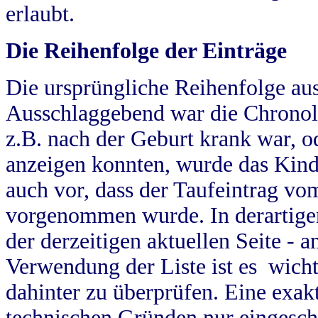
erlaubt.
Die Reihenfolge der Einträge
Die ursprüngliche Reihenfolge au
Ausschlaggebend war die Chronol
z.B. nach der Geburt krank war, od
anzeigen konnten, wurde das Kind
auch vor, dass der Taufeintrag vo
vorgenommen wurde. In derartigen
der derzeitigen aktuellen Seite -
Verwendung der Liste ist es wich
dahinter zu überprüfen. Eine exa
technischen Gründen nur eingesch