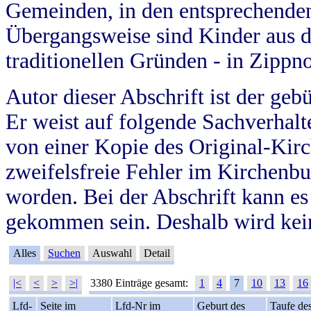
Gemeinden, in den entsprechende
Übergangsweise sind Kinder aus 
traditionellen Gründen - in Zippn
Autor dieser Abschrift ist der geb
Er weist auf folgende Sachverhalte
von einer Kopie des Original-Kirc
zweifelsfreie Fehler im Kirchenbuc
worden. Bei der Abschrift kann e
gekommen sein. Deshalb wird kein
Alles
Suchen
Auswahl
Detail
|<
<
>
>|
3380 Einträge gesamt:
1
4
7
10
13
16
Lfd-
Seite im
Lfd-Nr im
Geburt des
Taufe de