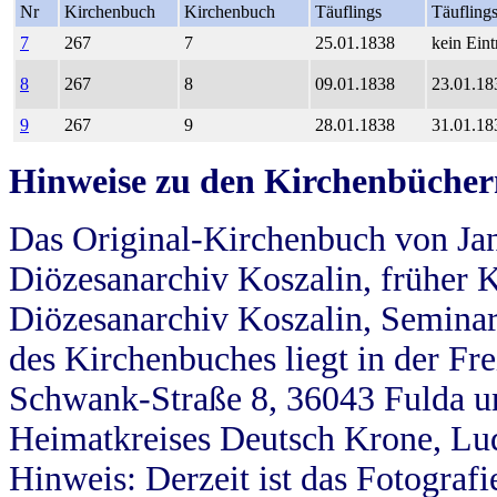
Nr
Kirchenbuch
Kirchenbuch
Täuflings
Täufling
7
267
7
25.01.1838
kein Eint
8
267
8
09.01.1838
23.01.18
9
267
9
28.01.1838
31.01.18
Hinweise zu den Kirchenbücher
Das Original-Kirchenbuch von Jan
Diözesanarchiv Koszalin, früher Kö
Diözesanarchiv Koszalin, Seminar
des Kirchenbuches liegt in der Fr
Schwank-Straße 8, 36043 Fulda u
Heimatkreises Deutsch Krone, Lu
Hinweis: Derzeit ist das Fotograf