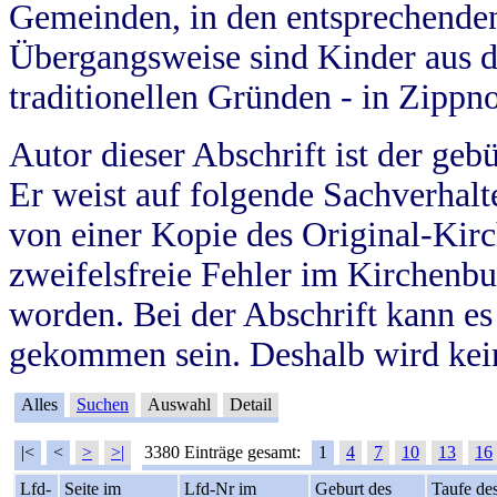
Gemeinden, in den entsprechende
Übergangsweise sind Kinder aus 
traditionellen Gründen - in Zippn
Autor dieser Abschrift ist der geb
Er weist auf folgende Sachverhalte
von einer Kopie des Original-Kirc
zweifelsfreie Fehler im Kirchenbuc
worden. Bei der Abschrift kann e
gekommen sein. Deshalb wird kein
Alles
Suchen
Auswahl
Detail
|<
<
>
>|
3380 Einträge gesamt:
1
4
7
10
13
16
Lfd-
Seite im
Lfd-Nr im
Geburt des
Taufe de