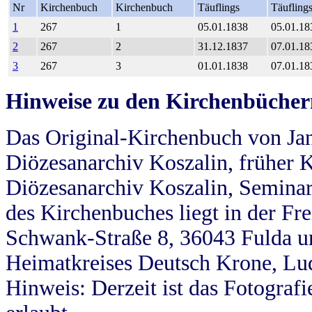
Nr
Kirchenbuch
Kirchenbuch
Täuflings
Täufling
1
267
1
05.01.1838
05.01.18
2
267
2
31.12.1837
07.01.18
3
267
3
01.01.1838
07.01.18
Hinweise zu den Kirchenbücher
Das Original-Kirchenbuch von Jan
Diözesanarchiv Koszalin, früher Kö
Diözesanarchiv Koszalin, Seminar
des Kirchenbuches liegt in der Fr
Schwank-Straße 8, 36043 Fulda u
Heimatkreises Deutsch Krone, Lu
Hinweis: Derzeit ist das Fotograf