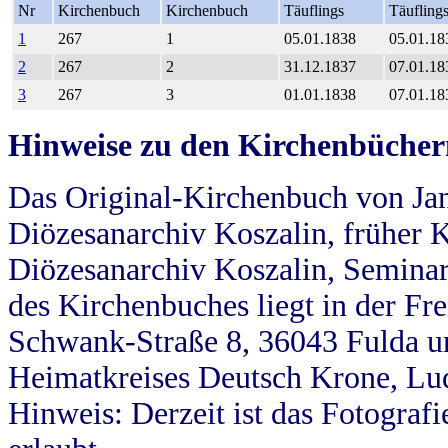
Nr
Kirchenbuch
Kirchenbuch
Täuflings
Täufling
1
267
1
05.01.1838
05.01.18
2
267
2
31.12.1837
07.01.18
3
267
3
01.01.1838
07.01.18
Hinweise zu den Kirchenbücher
Das Original-Kirchenbuch von Jan
Diözesanarchiv Koszalin, früher Kö
Diözesanarchiv Koszalin, Seminar
des Kirchenbuches liegt in der Fr
Schwank-Straße 8, 36043 Fulda u
Heimatkreises Deutsch Krone, Lu
Hinweis: Derzeit ist das Fotograf