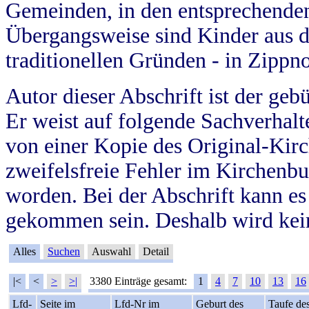
Gemeinden, in den entsprechende
Übergangsweise sind Kinder aus 
traditionellen Gründen - in Zippn
Autor dieser Abschrift ist der geb
Er weist auf folgende Sachverhalte
von einer Kopie des Original-Kirc
zweifelsfreie Fehler im Kirchenbuc
worden. Bei der Abschrift kann e
gekommen sein. Deshalb wird kein
Alles
Suchen
Auswahl
Detail
|<
<
>
>|
3380 Einträge gesamt:
1
4
7
10
13
16
Lfd-
Seite im
Lfd-Nr im
Geburt des
Taufe de