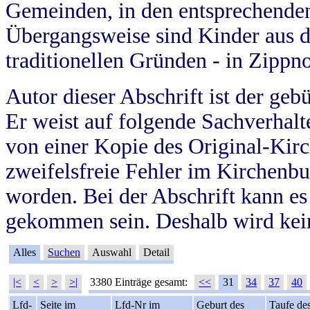
Gemeinden, in den entsprechende
Übergangsweise sind Kinder aus 
traditionellen Gründen - in Zippn
Autor dieser Abschrift ist der geb
Er weist auf folgende Sachverhalte
von einer Kopie des Original-Kirc
zweifelsfreie Fehler im Kirchenbuc
worden. Bei der Abschrift kann e
gekommen sein. Deshalb wird kein
Alles
Suchen
Auswahl
Detail
|<
<
>
>|
3380 Einträge gesamt:
<<
31
34
37
40
Lfd-
Seite im
Lfd-Nr im
Geburt des
Taufe de