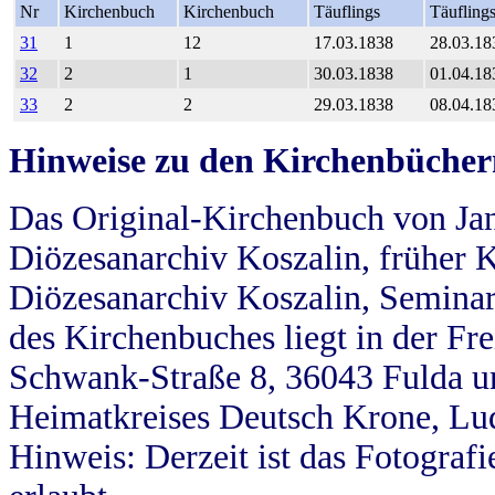
Nr
Kirchenbuch
Kirchenbuch
Täuflings
Täufling
31
1
12
17.03.1838
28.03.18
32
2
1
30.03.1838
01.04.18
33
2
2
29.03.1838
08.04.18
Hinweise zu den Kirchenbücher
Das Original-Kirchenbuch von Jan
Diözesanarchiv Koszalin, früher Kö
Diözesanarchiv Koszalin, Seminar
des Kirchenbuches liegt in der Fr
Schwank-Straße 8, 36043 Fulda u
Heimatkreises Deutsch Krone, Lu
Hinweis: Derzeit ist das Fotograf