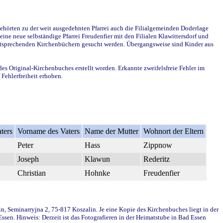
ehörten zu der weit ausgedehnten Pfarrei auch die Filialgemeinden Doderlage
ine neue selbständige Pfarrei Freudenfier mit den Filialen Klawittersdorf und
 entsprechenden Kirchenbüchern gesucht werden. Übergangsweise sind Kinder aus
des Original-Kirchenbuches erstellt worden. Erkannte zweifelsfreie Fehler im
Fehlerfreiheit erhoben.
ters
Vorname des Vaters
Name der Mutter
Wohnort der Eltern
Peter
Hass
Zippnow
Joseph
Klawun
Rederitz
Christian
Hohnke
Freudenfier
in, Seminarryjna 2, 75-817 Koszalin. Je eine Kopie des Kirchenbuches liegt in der
en. Hinweis: Derzeit ist das Fotografieren in der Heimatstube in Bad Essen