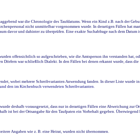
ggebend war die Chronologie des Taufdatums. Wenn ein Kind z.B. nach der Geburt 
rchenpersonal nicht unmittelbar vorgenommen wurde. In derartigen Fällen hat man d
raum davor und dahinter zu überprüfen. Eine exakte Suchabfrage nach dem Datum i
den offensichtlich so aufgeschrieben, wie die Amtsperson ihn verstanden hat, ode
n Dörfern war schließlich Dialekt. In den Fällen bei denen erkannt wurde, dass di
t, wobei mehrere Schreibvarianten Anwendung fanden. In dieser Liste wurde in de
n und den im Kirchenbuch verwendeten Schreibvarianten.
wurde deshalb vorausgesetzt, dass nur in derartigen Fällen eine Abweichung zur O
eshalb ist bei der Ortsangabe für den Taufpaten ein Vorbehalt gegeben. Überwiegen
weitere Angaben wie z. B. eine Heirat, wurden nicht übernommen.