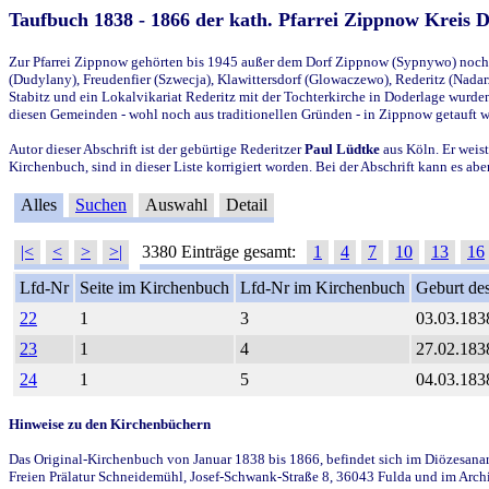
Taufbuch 1838 - 1866 der kath. Pfarrei Zippnow Kreis 
Zur Pfarrei Zippnow gehörten bis 1945 außer dem Dorf Zippnow (Sypnywo) noch d
(Dudylany), Freudenfier (Szwecja), Klawittersdorf (Glowaczewo), Rederitz (Nadarz
Stabitz und ein Lokalvikariat Rederitz mit der Tochterkirche in Doderlage wurd
diesen Gemeinden - wohl noch aus traditionellen Gründen - in Zippnow getauft 
Autor dieser Abschrift ist der gebürtige Rederitzer
Paul Lüdtke
aus Köln. Er weist
Kirchenbuch, sind in dieser Liste korrigiert worden. Bei der Abschrift kann es 
Alles
Suchen
Auswahl
Detail
|<
<
>
>|
3380 Einträge gesamt:
1
4
7
10
13
16
Lfd-Nr
Seite im Kirchenbuch
Lfd-Nr im Kirchenbuch
Geburt des
22
1
3
03.03.183
23
1
4
27.02.183
24
1
5
04.03.183
Hinweise zu den Kirchenbüchern
Das Original-Kirchenbuch von Januar 1838 bis 1866, befindet sich im Diözesanarch
Freien Prälatur Schneidemühl, Josef-Schwank-Straße 8, 36043 Fulda und im Archi