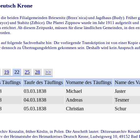
Deutsch Krone
ie beiden Filialgemeinden Briesenitz (Brzez`nica) und Jagdhaus (Budy). Früher g
yce) und Stabitz (Zdbice). Die Pfarrei Zippnow wurde im Jahr 1911 aufgeteilt und e
en errichtet. Ab diesem Zeitpunkt, müssen für diese ländlichen Gemeinden, in den
worden.
 auf folgende Sachverhalte hin: Die vorliegende Transkription ist von einer Kopie 
aber dennoch zu Übertragungsfehlern gekommen sein. Deshalb wird kein Anspruch auf 
19
22
25
28
>>
 Täuflings
Taufe des Täuflings
Vorname des Täuflings
Name des Va
8
03.03.1838
Michael
Jaster
8
04.03.1838
Andreas
Tesmer
8
05.03.1838
Christian
Schur
iv Koszalin, früher Köslin, in Polen. Die Anschrift lautet: Diözesanarchiv Koszal
v der Heimatstube des Heimatkreises Deutsch Krone, Ludwigsweg 10, 49152 Bad Ess