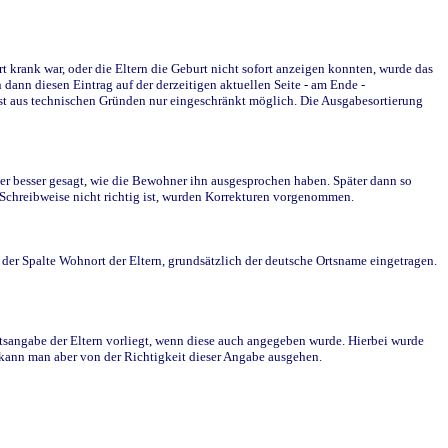
krank war, oder die Eltern die Geburt nicht sofort anzeigen konnten, wurde das
ann diesen Eintrag auf der derzeitigen aktuellen Seite - am Ende -
st aus technischen Gründen nur eingeschränkt möglich. Die Ausgabesortierung
r besser gesagt, wie die Bewohner ihn ausgesprochen haben. Später dann so
e Schreibweise nicht richtig ist, wurden Korrekturen vorgenommen.
r Spalte Wohnort der Eltern, grundsätzlich der deutsche Ortsname eingetragen.
rtsangabe der Eltern vorliegt, wenn diese auch angegeben wurde. Hierbei wurde
d kann man aber von der Richtigkeit dieser Angabe ausgehen.