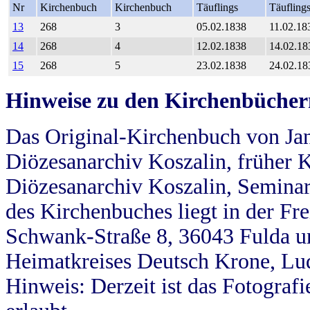
Nr
Kirchenbuch
Kirchenbuch
Täuflings
Täufling
13
268
3
05.02.1838
11.02.18
14
268
4
12.02.1838
14.02.18
15
268
5
23.02.1838
24.02.18
Hinweise zu den Kirchenbücher
Das Original-Kirchenbuch von Jan
Diözesanarchiv Koszalin, früher Kö
Diözesanarchiv Koszalin, Seminar
des Kirchenbuches liegt in der Fr
Schwank-Straße 8, 36043 Fulda u
Heimatkreises Deutsch Krone, Lu
Hinweis: Derzeit ist das Fotograf