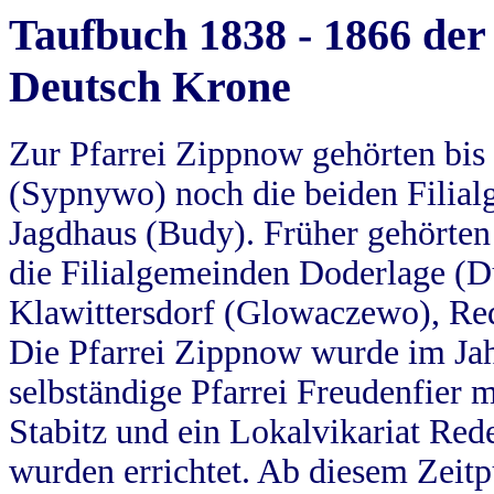
Taufbuch 1838 - 1866 der
Deutsch Krone
Zur Pfarrei Zippnow gehörten bi
(Sypnywo) noch die beiden Filial
Jagdhaus (Budy). Früher gehörten 
die Filialgemeinden Doderlage (D
Klawittersdorf (Glowaczewo), Red
Die Pfarrei Zippnow wurde im Jah
selbständige Pfarrei Freudenfier m
Stabitz und ein Lokalvikariat Red
wurden errichtet. Ab diesem Zeitp