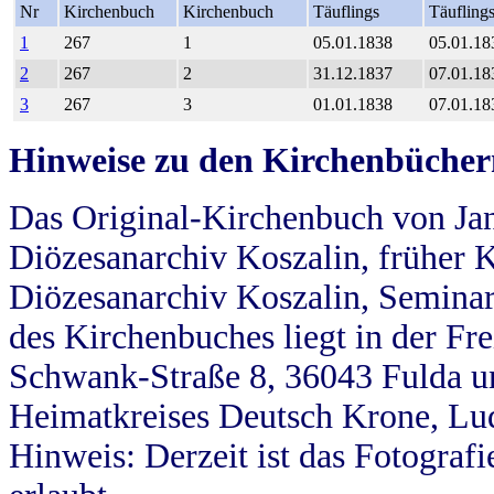
Nr
Kirchenbuch
Kirchenbuch
Täuflings
Täufling
1
267
1
05.01.1838
05.01.18
2
267
2
31.12.1837
07.01.18
3
267
3
01.01.1838
07.01.18
Hinweise zu den Kirchenbücher
Das Original-Kirchenbuch von Jan
Diözesanarchiv Koszalin, früher Kö
Diözesanarchiv Koszalin, Seminar
des Kirchenbuches liegt in der Fr
Schwank-Straße 8, 36043 Fulda u
Heimatkreises Deutsch Krone, Lu
Hinweis: Derzeit ist das Fotograf