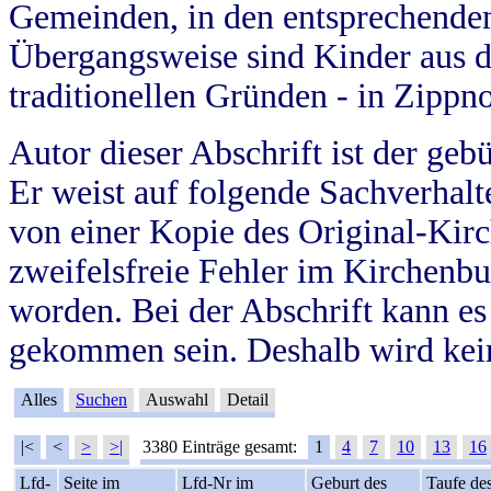
Gemeinden, in den entsprechende
Übergangsweise sind Kinder aus 
traditionellen Gründen - in Zippn
Autor dieser Abschrift ist der geb
Er weist auf folgende Sachverhalte
von einer Kopie des Original-Kirc
zweifelsfreie Fehler im Kirchenbuc
worden. Bei der Abschrift kann e
gekommen sein. Deshalb wird kein
Alles
Suchen
Auswahl
Detail
|<
<
>
>|
3380 Einträge gesamt:
1
4
7
10
13
16
Lfd-
Seite im
Lfd-Nr im
Geburt des
Taufe de