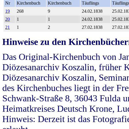
Nr
Kirchenbuch
Kirchenbuch
Täuflings
Täufling
19
268
9
24.02.1838
25.02.18
20
1
1
24.02.1838
25.02.18
21
1
2
27.02.1838
27.02.18
Hinweise zu den Kirchenbücher
Das Original-Kirchenbuch von Jan
Diözesanarchiv Koszalin, früher Kö
Diözesanarchiv Koszalin, Seminar
des Kirchenbuches liegt in der Fr
Schwank-Straße 8, 36043 Fulda u
Heimatkreises Deutsch Krone, Lu
Hinweis: Derzeit ist das Fotograf