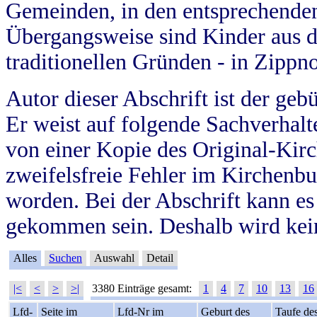
Gemeinden, in den entsprechende
Übergangsweise sind Kinder aus 
traditionellen Gründen - in Zippn
Autor dieser Abschrift ist der geb
Er weist auf folgende Sachverhalte
von einer Kopie des Original-Kirc
zweifelsfreie Fehler im Kirchenbuc
worden. Bei der Abschrift kann e
gekommen sein. Deshalb wird kein
Alles
Suchen
Auswahl
Detail
|<
<
>
>|
3380 Einträge gesamt:
1
4
7
10
13
16
Lfd-
Seite im
Lfd-Nr im
Geburt des
Taufe de