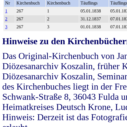
Nr
Kirchenbuch
Kirchenbuch
Täuflings
Täufling
1
267
1
05.01.1838
05.01.18
2
267
2
31.12.1837
07.01.18
3
267
3
01.01.1838
07.01.18
Hinweise zu den Kirchenbücher
Das Original-Kirchenbuch von Jan
Diözesanarchiv Koszalin, früher Kö
Diözesanarchiv Koszalin, Seminar
des Kirchenbuches liegt in der Fr
Schwank-Straße 8, 36043 Fulda u
Heimatkreises Deutsch Krone, Lu
Hinweis: Derzeit ist das Fotograf