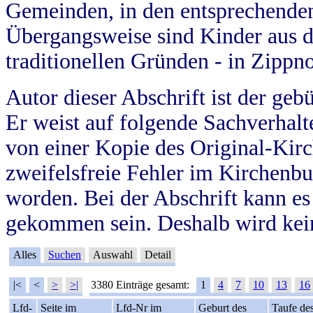
Gemeinden, in den entsprechende
Übergangsweise sind Kinder aus 
traditionellen Gründen - in Zippn
Autor dieser Abschrift ist der geb
Er weist auf folgende Sachverhalte
von einer Kopie des Original-Kirc
zweifelsfreie Fehler im Kirchenbuc
worden. Bei der Abschrift kann e
gekommen sein. Deshalb wird kein
Alles
Suchen
Auswahl
Detail
|<
<
>
>|
3380 Einträge gesamt:
1
4
7
10
13
16
Lfd-
Seite im
Lfd-Nr im
Geburt des
Taufe de