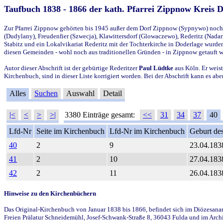
Taufbuch 1838 - 1866 der kath. Pfarrei Zippnow Kreis 
Zur Pfarrei Zippnow gehörten bis 1945 außer dem Dorf Zippnow (Sypnywo) noch d
(Dudylany), Freudenfier (Szwecja), Klawittersdorf (Glowaczewo), Rederitz (Nadarz
Stabitz und ein Lokalvikariat Rederitz mit der Tochterkirche in Doderlage wurd
diesen Gemeinden - wohl noch aus traditionellen Gründen - in Zippnow getauft 
Autor dieser Abschrift ist der gebürtige Rederitzer
Paul Lüdtke
aus Köln. Er weist
Kirchenbuch, sind in dieser Liste korrigiert worden. Bei der Abschrift kann es 
Alles
Suchen
Auswahl
Detail
|<
<
>
>|
3380 Einträge gesamt:
<<
31
34
37
40
Lfd-Nr
Seite im Kirchenbuch
Lfd-Nr im Kirchenbuch
Geburt des
40
2
9
23.04.183
41
2
10
27.04.183
42
2
11
26.04.183
Hinweise zu den Kirchenbüchern
Das Original-Kirchenbuch von Januar 1838 bis 1866, befindet sich im Diözesanarch
Freien Prälatur Schneidemühl, Josef-Schwank-Straße 8, 36043 Fulda und im Archi