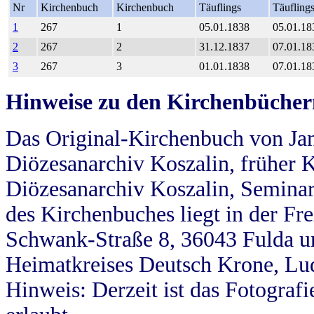
Nr
Kirchenbuch
Kirchenbuch
Täuflings
Täufling
1
267
1
05.01.1838
05.01.18
2
267
2
31.12.1837
07.01.18
3
267
3
01.01.1838
07.01.18
Hinweise zu den Kirchenbücher
Das Original-Kirchenbuch von Jan
Diözesanarchiv Koszalin, früher Kö
Diözesanarchiv Koszalin, Seminar
des Kirchenbuches liegt in der Fr
Schwank-Straße 8, 36043 Fulda u
Heimatkreises Deutsch Krone, Lu
Hinweis: Derzeit ist das Fotograf