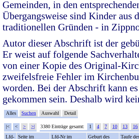
Gemeinden, in den entsprechende
Übergangsweise sind Kinder aus 
traditionellen Gründen - in Zippn
Autor dieser Abschrift ist der geb
Er weist auf folgende Sachverhalte
von einer Kopie des Original-Kirc
zweifelsfreie Fehler im Kirchenbuc
worden. Bei der Abschrift kann e
gekommen sein. Deshalb wird kein
Alles
Suchen
Auswahl
Detail
|<
<
>
>|
3380 Einträge gesamt:
1
4
7
10
13
16
Lfd-
Seite im
Lfd-Nr im
Geburt des
Taufe de