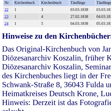
Nr
Kirchenbuch
Kirchenbuch
Täuflings
Täufling
22
1
3
03.03.1838
03.03.18
23
1
4
27.02.1838
04.03.18
24
1
5
04.03.1838
05.03.18
Hinweise zu den Kirchenbücher
Das Original-Kirchenbuch von Jan
Diözesanarchiv Koszalin, früher Kö
Diözesanarchiv Koszalin, Seminar
des Kirchenbuches liegt in der Fr
Schwank-Straße 8, 36043 Fulda u
Heimatkreises Deutsch Krone, Lu
Hinweis: Derzeit ist das Fotograf