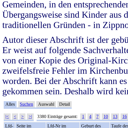
Gemeinden, in den entsprechende
Übergangsweise sind Kinder aus 
traditionellen Gründen - in Zippn
Autor dieser Abschrift ist der geb
Er weist auf folgende Sachverhalte
von einer Kopie des Original-Kirc
zweifelsfreie Fehler im Kirchenbuc
worden. Bei der Abschrift kann e
gekommen sein. Deshalb wird kein
Alles
Suchen
Auswahl
Detail
|<
<
>
>|
3380 Einträge gesamt:
1
4
7
10
13
16
Lfd-
Seite im
Lfd-Nr im
Geburt des
Taufe de