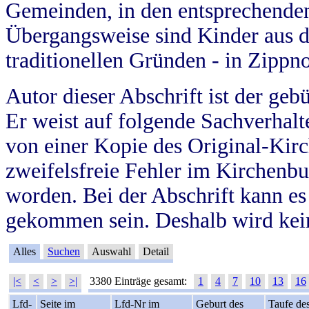
Gemeinden, in den entsprechende
Übergangsweise sind Kinder aus 
traditionellen Gründen - in Zippn
Autor dieser Abschrift ist der geb
Er weist auf folgende Sachverhalte
von einer Kopie des Original-Kirc
zweifelsfreie Fehler im Kirchenbuc
worden. Bei der Abschrift kann e
gekommen sein. Deshalb wird kein
Alles
Suchen
Auswahl
Detail
|<
<
>
>|
3380 Einträge gesamt:
1
4
7
10
13
16
Lfd-
Seite im
Lfd-Nr im
Geburt des
Taufe de