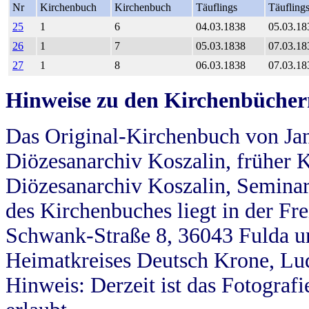
Nr
Kirchenbuch
Kirchenbuch
Täuflings
Täufling
25
1
6
04.03.1838
05.03.18
26
1
7
05.03.1838
07.03.18
27
1
8
06.03.1838
07.03.18
Hinweise zu den Kirchenbücher
Das Original-Kirchenbuch von Jan
Diözesanarchiv Koszalin, früher Kö
Diözesanarchiv Koszalin, Seminar
des Kirchenbuches liegt in der Fr
Schwank-Straße 8, 36043 Fulda u
Heimatkreises Deutsch Krone, Lu
Hinweis: Derzeit ist das Fotograf