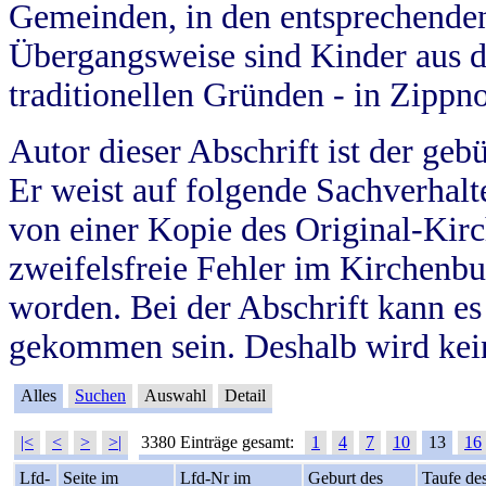
Gemeinden, in den entsprechende
Übergangsweise sind Kinder aus 
traditionellen Gründen - in Zippn
Autor dieser Abschrift ist der geb
Er weist auf folgende Sachverhalte
von einer Kopie des Original-Kirc
zweifelsfreie Fehler im Kirchenbuc
worden. Bei der Abschrift kann e
gekommen sein. Deshalb wird kein
Alles
Suchen
Auswahl
Detail
|<
<
>
>|
3380 Einträge gesamt:
1
4
7
10
13
16
Lfd-
Seite im
Lfd-Nr im
Geburt des
Taufe de