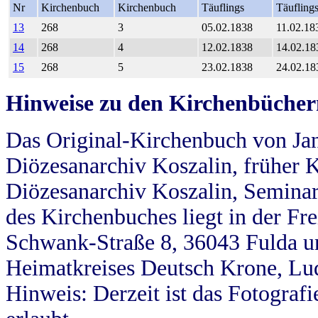
Nr
Kirchenbuch
Kirchenbuch
Täuflings
Täufling
13
268
3
05.02.1838
11.02.18
14
268
4
12.02.1838
14.02.18
15
268
5
23.02.1838
24.02.18
Hinweise zu den Kirchenbücher
Das Original-Kirchenbuch von Jan
Diözesanarchiv Koszalin, früher Kö
Diözesanarchiv Koszalin, Seminar
des Kirchenbuches liegt in der Fr
Schwank-Straße 8, 36043 Fulda u
Heimatkreises Deutsch Krone, Lu
Hinweis: Derzeit ist das Fotograf