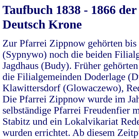
Taufbuch 1838 - 1866 der
Deutsch Krone
Zur Pfarrei Zippnow gehörten bi
(Sypnywo) noch die beiden Filial
Jagdhaus (Budy). Früher gehörten 
die Filialgemeinden Doderlage (D
Klawittersdorf (Glowaczewo), Red
Die Pfarrei Zippnow wurde im Jah
selbständige Pfarrei Freudenfier m
Stabitz und ein Lokalvikariat Red
wurden errichtet. Ab diesem Zeitp