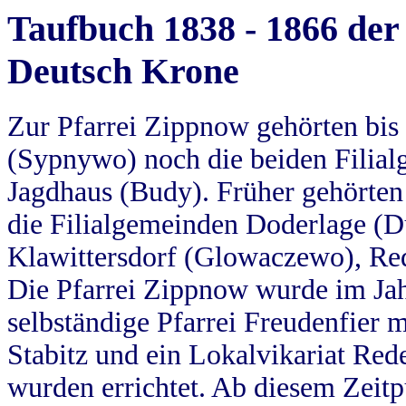
Taufbuch 1838 - 1866 der
Deutsch Krone
Zur Pfarrei Zippnow gehörten bi
(Sypnywo) noch die beiden Filial
Jagdhaus (Budy). Früher gehörten 
die Filialgemeinden Doderlage (D
Klawittersdorf (Glowaczewo), Red
Die Pfarrei Zippnow wurde im Jah
selbständige Pfarrei Freudenfier m
Stabitz und ein Lokalvikariat Red
wurden errichtet. Ab diesem Zeitp