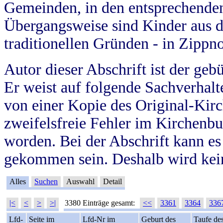
Gemeinden, in den entsprechende
Übergangsweise sind Kinder aus 
traditionellen Gründen - in Zippn
Autor dieser Abschrift ist der geb
Er weist auf folgende Sachverhalte
von einer Kopie des Original-Kirc
zweifelsfreie Fehler im Kirchenbuc
worden. Bei der Abschrift kann e
gekommen sein. Deshalb wird kein
Alles
Suchen
Auswahl
Detail
|<
<
>
>|
3380 Einträge gesamt:
<<
3361
3364
336
Lfd-
Seite im
Lfd-Nr im
Geburt des
Taufe de