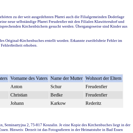
ehörten zu der weit ausgedehnten Pfarrei auch die Filialgemeinden Doderlage
ine neue selbständige Pfarrei Freudenfier mit den Filialen Klawittersdorf und
 entsprechenden Kirchenbüchern gesucht werden. Übergangsweise sind Kinder aus
des Original-Kirchenbuches erstellt worden. Erkannte zweifelsfreie Fehler im
Fehlerfreiheit erhoben.
ters
Vorname des Vaters
Name der Mutter
Wohnort der Eltern
Anton
Schur
Freudenfier
Christian
Bedke
Freudenfier
Johann
Karkow
Rederitz
in, Seminarryjna 2, 75-817 Koszalin. Je eine Kopie des Kirchenbuches liegt in der
en. Hinweis: Derzeit ist das Fotografieren in der Heimatstube in Bad Essen