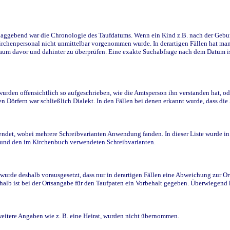
ggebend war die Chronologie des Taufdatums. Wenn ein Kind z.B. nach der Geburt 
rchenpersonal nicht unmittelbar vorgenommen wurde. In derartigen Fällen hat man d
raum davor und dahinter zu überprüfen. Eine exakte Suchabfrage nach dem Datum i
den offensichtlich so aufgeschrieben, wie die Amtsperson ihn verstanden hat, ode
n Dörfern war schließlich Dialekt. In den Fällen bei denen erkannt wurde, dass di
t, wobei mehrere Schreibvarianten Anwendung fanden. In dieser Liste wurde in de
n und den im Kirchenbuch verwendeten Schreibvarianten.
wurde deshalb vorausgesetzt, dass nur in derartigen Fällen eine Abweichung zur O
eshalb ist bei der Ortsangabe für den Taufpaten ein Vorbehalt gegeben. Überwiegen
weitere Angaben wie z. B. eine Heirat, wurden nicht übernommen.