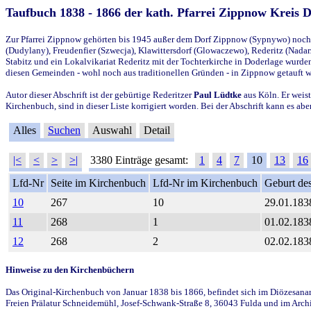
Taufbuch 1838 - 1866 der kath. Pfarrei Zippnow Kreis 
Zur Pfarrei Zippnow gehörten bis 1945 außer dem Dorf Zippnow (Sypnywo) noch d
(Dudylany), Freudenfier (Szwecja), Klawittersdorf (Glowaczewo), Rederitz (Nadarz
Stabitz und ein Lokalvikariat Rederitz mit der Tochterkirche in Doderlage wurd
diesen Gemeinden - wohl noch aus traditionellen Gründen - in Zippnow getauft 
Autor dieser Abschrift ist der gebürtige Rederitzer
Paul Lüdtke
aus Köln. Er weist
Kirchenbuch, sind in dieser Liste korrigiert worden. Bei der Abschrift kann es 
Alles
Suchen
Auswahl
Detail
|<
<
>
>|
3380 Einträge gesamt:
1
4
7
10
13
16
Lfd-Nr
Seite im Kirchenbuch
Lfd-Nr im Kirchenbuch
Geburt des
10
267
10
29.01.183
11
268
1
01.02.183
12
268
2
02.02.183
Hinweise zu den Kirchenbüchern
Das Original-Kirchenbuch von Januar 1838 bis 1866, befindet sich im Diözesanarch
Freien Prälatur Schneidemühl, Josef-Schwank-Straße 8, 36043 Fulda und im Archi