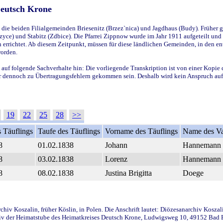
Deutsch Krone
ie beiden Filialgemeinden Briesenitz (Brzez`nica) und Jagdhaus (Budy). Früher g
yce) und Stabitz (Zdbice). Die Pfarrei Zippnow wurde im Jahr 1911 aufgeteilt und e
en errichtet. Ab diesem Zeitpunkt, müssen für diese ländlichen Gemeinden, in den
worden.
 auf folgende Sachverhalte hin: Die vorliegende Transkription ist von einer Kopie 
aber dennoch zu Übertragungsfehlern gekommen sein. Deshalb wird kein Anspruch auf 
19
22
25
28
>>
 Täuflings
Taufe des Täuflings
Vorname des Täuflings
Name des Va
8
01.02.1838
Johann
Hannemann
8
03.02.1838
Lorenz
Hannemann
8
08.02.1838
Justina Brigitta
Doege
iv Koszalin, früher Köslin, in Polen. Die Anschrift lautet: Diözesanarchiv Koszal
v der Heimatstube des Heimatkreises Deutsch Krone, Ludwigsweg 10, 49152 Bad Ess