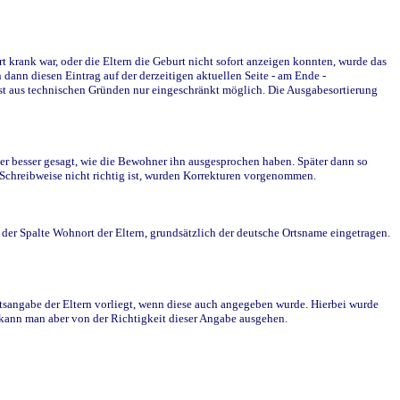
krank war, oder die Eltern die Geburt nicht sofort anzeigen konnten, wurde das
ann diesen Eintrag auf der derzeitigen aktuellen Seite - am Ende -
st aus technischen Gründen nur eingeschränkt möglich. Die Ausgabesortierung
r besser gesagt, wie die Bewohner ihn ausgesprochen haben. Später dann so
e Schreibweise nicht richtig ist, wurden Korrekturen vorgenommen.
r Spalte Wohnort der Eltern, grundsätzlich der deutsche Ortsname eingetragen.
rtsangabe der Eltern vorliegt, wenn diese auch angegeben wurde. Hierbei wurde
d kann man aber von der Richtigkeit dieser Angabe ausgehen.