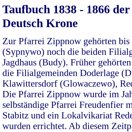
Taufbuch 1838 - 1866 der
Deutsch Krone
Zur Pfarrei Zippnow gehörten bi
(Sypnywo) noch die beiden Filial
Jagdhaus (Budy). Früher gehörten 
die Filialgemeinden Doderlage (D
Klawittersdorf (Glowaczewo), Red
Die Pfarrei Zippnow wurde im Jah
selbständige Pfarrei Freudenfier m
Stabitz und ein Lokalvikariat Red
wurden errichtet. Ab diesem Zeitp