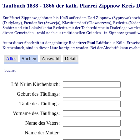
Taufbuch 1838 - 1866 der kath. Pfarrei Zippnow Kreis 
Zur Pfarrei Zippnow gehörten bis 1945 außer dem Dorf Zippnow (Sypnywo) noch d
(Dudylany), Freudenfier (Szwecja), Klawittersdorf (Glowaczewo), Rederitz (Nadarz
Stabitz und ein Lokalvikariat Rederitz mit der Tochterkirche in Doderlage wurd
diesen Gemeinden - wohl noch aus traditionellen Gründen - in Zippnow getauft 
Autor dieser Abschrift ist der gebürtige Rederitzer
Paul Lüdtke
aus Köln. Er weist
Kirchenbuch, sind in dieser Liste korrigiert worden. Bei der Abschrift kann es 
Alles
Suchen
Auswahl
Detail
Suche:
Lfd-Nr im Kirchenbuch:
Geburt des Täuflings:
Taufe des Täuflings:
Vorname des Täuflings:
Name des Vaters:
Name der Mutter: