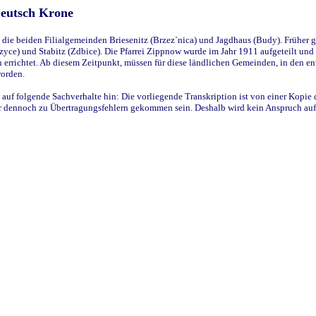
Deutsch Krone
ie beiden Filialgemeinden Briesenitz (Brzez`nica) und Jagdhaus (Budy). Früher g
yce) und Stabitz (Zdbice). Die Pfarrei Zippnow wurde im Jahr 1911 aufgeteilt und e
en errichtet. Ab diesem Zeitpunkt, müssen für diese ländlichen Gemeinden, in den
worden.
 auf folgende Sachverhalte hin: Die vorliegende Transkription ist von einer Kopie 
aber dennoch zu Übertragungsfehlern gekommen sein. Deshalb wird kein Anspruch auf 