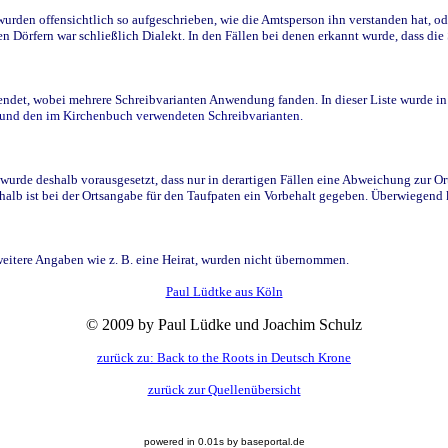
den offensichtlich so aufgeschrieben, wie die Amtsperson ihn verstanden hat, ode
n Dörfern war schließlich Dialekt. In den Fällen bei denen erkannt wurde, dass di
t, wobei mehrere Schreibvarianten Anwendung fanden. In dieser Liste wurde in de
n und den im Kirchenbuch verwendeten Schreibvarianten.
wurde deshalb vorausgesetzt, dass nur in derartigen Fällen eine Abweichung zur O
eshalb ist bei der Ortsangabe für den Taufpaten ein Vorbehalt gegeben. Überwiegen
weitere Angaben wie z. B. eine Heirat, wurden nicht übernommen.
Paul Lüdtke aus Köln
© 2009 by Paul Lüdke und Joachim Schulz
zurück zu: Back to the Roots in Deutsch Krone
zurück zur Quellenübersicht
powered in 0.01s by baseportal.de