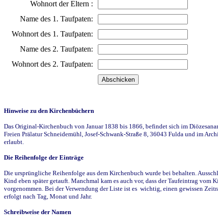
Wohnort der Eltern :
Name des 1. Taufpaten:
Wohnort des 1. Taufpaten:
Name des 2. Taufpaten:
Wohnort des 2. Taufpaten:
Hinweise zu den Kirchenbüchern
Das Original-Kirchenbuch von Januar 1838 bis 1866, befindet sich im Diözesanarch
Freien Prälatur Schneidemühl, Josef-Schwank-Straße 8, 36043 Fulda und im Archi
erlaubt.
Die Reihenfolge der Einträge
Die ursprüngliche Reihenfolge aus dem Kirchenbuch wurde bei behalten. Ausschla
Kind eben später getauft. Manchmal kam es auch vor, dass der Taufeintrag vom Ki
vorgenommen. Bei der Verwendung der Liste ist es wichtig, einen gewissen Zeit
erfolgt nach Tag, Monat und Jahr.
Schreibweise der Namen