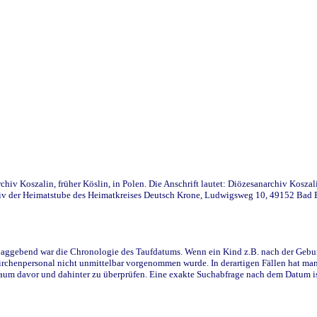
iv Koszalin, früher Köslin, in Polen. Die Anschrift lautet: Diözesanarchiv Koszal
v der Heimatstube des Heimatkreises Deutsch Krone, Ludwigsweg 10, 49152 Bad Ess
ggebend war die Chronologie des Taufdatums. Wenn ein Kind z.B. nach der Geburt 
rchenpersonal nicht unmittelbar vorgenommen wurde. In derartigen Fällen hat man d
raum davor und dahinter zu überprüfen. Eine exakte Suchabfrage nach dem Datum i