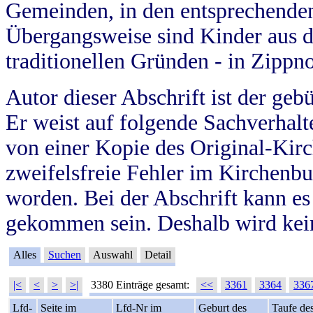
Gemeinden, in den entsprechende
Übergangsweise sind Kinder aus 
traditionellen Gründen - in Zippn
Autor dieser Abschrift ist der geb
Er weist auf folgende Sachverhalte
von einer Kopie des Original-Kirc
zweifelsfreie Fehler im Kirchenbuc
worden. Bei der Abschrift kann e
gekommen sein. Deshalb wird kein
Alles
Suchen
Auswahl
Detail
|<
<
>
>|
3380 Einträge gesamt:
<<
3361
3364
336
Lfd-
Seite im
Lfd-Nr im
Geburt des
Taufe de