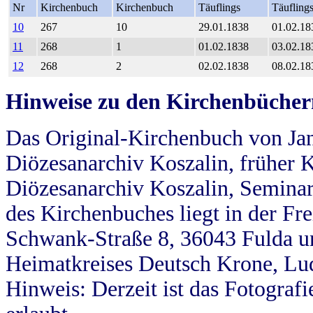
Nr
Kirchenbuch
Kirchenbuch
Täuflings
Täufling
10
267
10
29.01.1838
01.02.18
11
268
1
01.02.1838
03.02.18
12
268
2
02.02.1838
08.02.18
Hinweise zu den Kirchenbücher
Das Original-Kirchenbuch von Jan
Diözesanarchiv Koszalin, früher Kö
Diözesanarchiv Koszalin, Seminar
des Kirchenbuches liegt in der Fr
Schwank-Straße 8, 36043 Fulda u
Heimatkreises Deutsch Krone, Lu
Hinweis: Derzeit ist das Fotograf