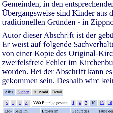
Gemeinden, in den entsprechende
Übergangsweise sind Kinder aus 
traditionellen Gründen - in Zippn
Autor dieser Abschrift ist der geb
Er weist auf folgende Sachverhalte
von einer Kopie des Original-Kirc
zweifelsfreie Fehler im Kirchenbuc
worden. Bei der Abschrift kann e
gekommen sein. Deshalb wird kein
Alles
Suchen
Auswahl
Detail
|<
<
>
>|
3380 Einträge gesamt:
1
4
7
10
13
16
Lfd-
Seite im
Lfd-Nr im
Geburt des
Taufe de