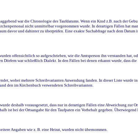
ggebend war die Chronologie des Taufdatums. Wenn ein Kind z.B. nach der Geburt 
rchenpersonal nicht unmittelbar vorgenommen wurde. In derartigen Fällen hat man d
raum davor und dahinter zu überprüfen. Eine exakte Suchabfrage nach dem Datum i
den offensichtlich so aufgeschrieben, wie die Amtsperson ihn verstanden hat, ode
n Dörfern war schließlich Dialekt. In den Fällen bei denen erkannt wurde, dass di
t, wobei mehrere Schreibvarianten Anwendung fanden. In dieser Liste wurde in de
n und den im Kirchenbuch verwendeten Schreibvarianten.
wurde deshalb vorausgesetzt, dass nur in derartigen Fällen eine Abweichung zur O
eshalb ist bei der Ortsangabe für den Taufpaten ein Vorbehalt gegeben. Überwiegen
weitere Angaben wie z. B. eine Heirat, wurden nicht übernommen.