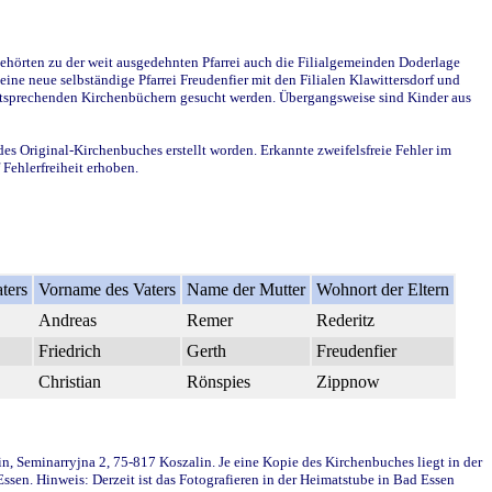
ehörten zu der weit ausgedehnten Pfarrei auch die Filialgemeinden Doderlage
ine neue selbständige Pfarrei Freudenfier mit den Filialen Klawittersdorf und
 entsprechenden Kirchenbüchern gesucht werden. Übergangsweise sind Kinder aus
des Original-Kirchenbuches erstellt worden. Erkannte zweifelsfreie Fehler im
Fehlerfreiheit erhoben.
ters
Vorname des Vaters
Name der Mutter
Wohnort der Eltern
Andreas
Remer
Rederitz
Friedrich
Gerth
Freudenfier
Christian
Rönspies
Zippnow
in, Seminarryjna 2, 75-817 Koszalin. Je eine Kopie des Kirchenbuches liegt in der
en. Hinweis: Derzeit ist das Fotografieren in der Heimatstube in Bad Essen