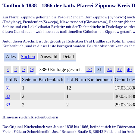
Taufbuch 1838 - 1866 der kath. Pfarrei Zippnow Kreis 
Zur Pfarrei Zippnow gehörten bis 1945 außer dem Dorf Zippnow (Sypnywo) noch d
(Dudylany), Freudenfier (Szwecja), Klawittersdorf (Glowaczewo), Rederitz (Nadarz
Stabitz und ein Lokalvikariat Rederitz mit der Tochterkirche in Doderlage wurd
diesen Gemeinden - wohl noch aus traditionellen Gründen - in Zippnow getauft 
Autor dieser Abschrift ist der gebürtige Rederitzer
Paul Lüdtke
aus Köln. Er weist
Kirchenbuch, sind in dieser Liste korrigiert worden. Bei der Abschrift kann es 
Alles
Suchen
Auswahl
Detail
|<
<
>
>|
3380 Einträge gesamt:
<<
31
34
37
40
Lfd-Nr
Seite im Kirchenbuch
Lfd-Nr im Kirchenbuch
Geburt des
31
1
12
17.03.183
32
2
1
30.03.183
33
2
2
29.03.183
Hinweise zu den Kirchenbüchern
Das Original-Kirchenbuch von Januar 1838 bis 1866, befindet sich im Diözesanarch
Freien Prälatur Schneidemühl, Josef-Schwank-Straße 8, 36043 Fulda und im Archi