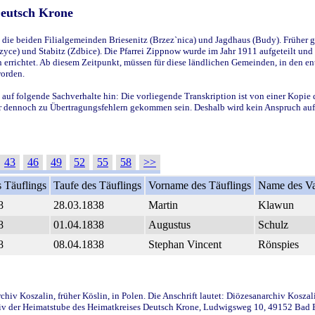
Deutsch Krone
ie beiden Filialgemeinden Briesenitz (Brzez`nica) und Jagdhaus (Budy). Früher g
yce) und Stabitz (Zdbice). Die Pfarrei Zippnow wurde im Jahr 1911 aufgeteilt und e
en errichtet. Ab diesem Zeitpunkt, müssen für diese ländlichen Gemeinden, in den
worden.
 auf folgende Sachverhalte hin: Die vorliegende Transkription ist von einer Kopie 
aber dennoch zu Übertragungsfehlern gekommen sein. Deshalb wird kein Anspruch auf 
43
46
49
52
55
58
>>
 Täuflings
Taufe des Täuflings
Vorname des Täuflings
Name des Va
8
28.03.1838
Martin
Klawun
8
01.04.1838
Augustus
Schulz
8
08.04.1838
Stephan Vincent
Rönspies
iv Koszalin, früher Köslin, in Polen. Die Anschrift lautet: Diözesanarchiv Koszal
v der Heimatstube des Heimatkreises Deutsch Krone, Ludwigsweg 10, 49152 Bad Ess