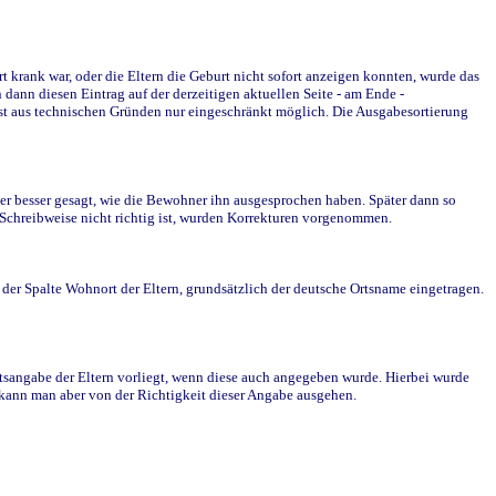
krank war, oder die Eltern die Geburt nicht sofort anzeigen konnten, wurde das
ann diesen Eintrag auf der derzeitigen aktuellen Seite - am Ende -
st aus technischen Gründen nur eingeschränkt möglich. Die Ausgabesortierung
r besser gesagt, wie die Bewohner ihn ausgesprochen haben. Später dann so
e Schreibweise nicht richtig ist, wurden Korrekturen vorgenommen.
r Spalte Wohnort der Eltern, grundsätzlich der deutsche Ortsname eingetragen.
rtsangabe der Eltern vorliegt, wenn diese auch angegeben wurde. Hierbei wurde
d kann man aber von der Richtigkeit dieser Angabe ausgehen.