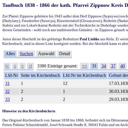
Taufbuch 1838 - 1866 der kath. Pfarrei Zippnow Kreis 
Zur Pfarrei Zippnow gehörten bis 1945 außer dem Dorf Zippnow (Sypnywo) noch d
(Dudylany), Freudenfier (Szwecja), Klawittersdorf (Glowaczewo), Rederitz (Nadarz
Stabitz und ein Lokalvikariat Rederitz mit der Tochterkirche in Doderlage wurd
diesen Gemeinden - wohl noch aus traditionellen Gründen - in Zippnow getauft 
Autor dieser Abschrift ist der gebürtige Rederitzer
Paul Lüdtke
aus Köln. Er weist
Kirchenbuch, sind in dieser Liste korrigiert worden. Bei der Abschrift kann es 
Alles
Suchen
Auswahl
Detail
|<
<
>
>|
3380 Einträge gesamt:
<<
31
34
37
40
Lfd-Nr
Seite im Kirchenbuch
Lfd-Nr im Kirchenbuch
Geburt des
31
1
12
17.03.183
32
2
1
30.03.183
33
2
2
29.03.183
Hinweise zu den Kirchenbüchern
Das Original-Kirchenbuch von Januar 1838 bis 1866, befindet sich im Diözesanarch
Freien Prälatur Schneidemühl, Josef-Schwank-Straße 8, 36043 Fulda und im Archi