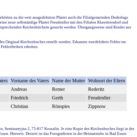
ehörten zu der weit ausgedehnten Pfarrei auch die Filialgemeinden Doderlage
ine neue selbständige Pfarrei Freudenfier mit den Filialen Klawittersdorf und
 entsprechenden Kirchenbüchern gesucht werden. Übergangsweise sind Kinder aus
des Original-Kirchenbuches erstellt worden. Erkannte zweifelsfreie Fehler im
Fehlerfreiheit erhoben.
ters
Vorname des Vaters
Name der Mutter
Wohnort der Eltern
Andreas
Remer
Rederitz
Friedrich
Gerth
Freudenfier
Christian
Rönspies
Zippnow
in, Seminarryjna 2, 75-817 Koszalin. Je eine Kopie des Kirchenbuches liegt in der
en. Hinweis: Derzeit ist das Fotografieren in der Heimatstube in Bad Essen