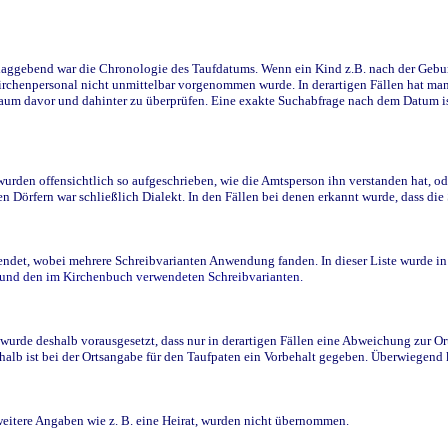
ggebend war die Chronologie des Taufdatums. Wenn ein Kind z.B. nach der Geburt 
rchenpersonal nicht unmittelbar vorgenommen wurde. In derartigen Fällen hat man d
raum davor und dahinter zu überprüfen. Eine exakte Suchabfrage nach dem Datum i
den offensichtlich so aufgeschrieben, wie die Amtsperson ihn verstanden hat, ode
n Dörfern war schließlich Dialekt. In den Fällen bei denen erkannt wurde, dass di
t, wobei mehrere Schreibvarianten Anwendung fanden. In dieser Liste wurde in de
n und den im Kirchenbuch verwendeten Schreibvarianten.
wurde deshalb vorausgesetzt, dass nur in derartigen Fällen eine Abweichung zur O
eshalb ist bei der Ortsangabe für den Taufpaten ein Vorbehalt gegeben. Überwiegen
weitere Angaben wie z. B. eine Heirat, wurden nicht übernommen.