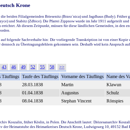
Deutsch Krone
ie beiden Filialgemeinden Briesenitz (Brzez`nica) und Jagdhaus (Budy). Früher g
yce) und Stabitz (Zdbice). Die Pfarrei Zippnow wurde im Jahr 1911 aufgeteilt und e
en errichtet. Ab diesem Zeitpunkt, müssen für diese ländlichen Gemeinden, in den
worden.
 auf folgende Sachverhalte hin: Die vorliegende Transkription ist von einer Kopie 
aber dennoch zu Übertragungsfehlern gekommen sein. Deshalb wird kein Anspruch auf 
43
46
49
52
55
58
>>
 Täuflings
Taufe des Täuflings
Vorname des Täuflings
Name des Va
8
28.03.1838
Martin
Klawun
8
01.04.1838
Augustus
Schulz
8
08.04.1838
Stephan Vincent
Rönspies
iv Koszalin, früher Köslin, in Polen. Die Anschrift lautet: Diözesanarchiv Koszal
v der Heimatstube des Heimatkreises Deutsch Krone, Ludwigsweg 10, 49152 Bad Ess