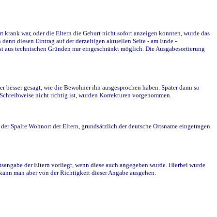
krank war, oder die Eltern die Geburt nicht sofort anzeigen konnten, wurde das
ann diesen Eintrag auf der derzeitigen aktuellen Seite - am Ende -
st aus technischen Gründen nur eingeschränkt möglich. Die Ausgabesortierung
r besser gesagt, wie die Bewohner ihn ausgesprochen haben. Später dann so
e Schreibweise nicht richtig ist, wurden Korrekturen vorgenommen.
r Spalte Wohnort der Eltern, grundsätzlich der deutsche Ortsname eingetragen.
rtsangabe der Eltern vorliegt, wenn diese auch angegeben wurde. Hierbei wurde
d kann man aber von der Richtigkeit dieser Angabe ausgehen.