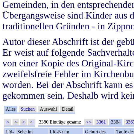
Gemeinden, in den entsprechende
Übergangsweise sind Kinder aus 
traditionellen Gründen - in Zippn
Autor dieser Abschrift ist der geb
Er weist auf folgende Sachverhalte
von einer Kopie des Original-Kirc
zweifelsfreie Fehler im Kirchenbuc
worden. Bei der Abschrift kann e
gekommen sein. Deshalb wird kein
Alles
Suchen
Auswahl
Detail
|<
<
>
>|
3380 Einträge gesamt:
<<
3361
3364
336
Lfd-
Seite im
Lfd-Nr im
Geburt des
Taufe de