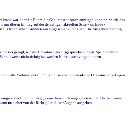
krank war, oder die Eltern die Geburt nicht sofort anzeigen konnten, wurde das
ann diesen Eintrag auf der derzeitigen aktuellen Seite - am Ende -
st aus technischen Gründen nur eingeschränkt möglich. Die Ausgabesortierung
r besser gesagt, wie die Bewohner ihn ausgesprochen haben. Später dann so
e Schreibweise nicht richtig ist, wurden Korrekturen vorgenommen.
r Spalte Wohnort der Eltern, grundsätzlich der deutsche Ortsname eingetragen.
rtsangabe der Eltern vorliegt, wenn diese auch angegeben wurde. Hierbei wurde
d kann man aber von der Richtigkeit dieser Angabe ausgehen.