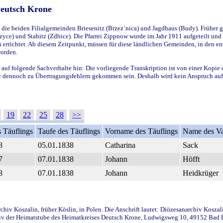
Deutsch Krone
ie beiden Filialgemeinden Briesenitz (Brzez`nica) und Jagdhaus (Budy). Früher g
yce) und Stabitz (Zdbice). Die Pfarrei Zippnow wurde im Jahr 1911 aufgeteilt und e
en errichtet. Ab diesem Zeitpunkt, müssen für diese ländlichen Gemeinden, in den
worden.
 auf folgende Sachverhalte hin: Die vorliegende Transkription ist von einer Kopie 
aber dennoch zu Übertragungsfehlern gekommen sein. Deshalb wird kein Anspruch auf 
19
22
25
28
>>
 Täuflings
Taufe des Täuflings
Vorname des Täuflings
Name des Va
8
05.01.1838
Catharina
Sack
7
07.01.1838
Johann
Höfft
8
07.01.1838
Johann
Heidkrüger
iv Koszalin, früher Köslin, in Polen. Die Anschrift lautet: Diözesanarchiv Koszal
v der Heimatstube des Heimatkreises Deutsch Krone, Ludwigsweg 10, 49152 Bad Ess