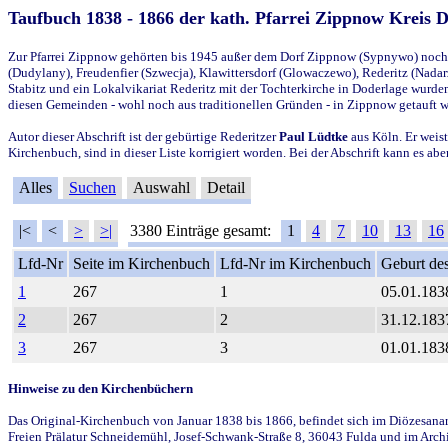
Taufbuch 1838 - 1866 der kath. Pfarrei Zippnow Kreis 
Zur Pfarrei Zippnow gehörten bis 1945 außer dem Dorf Zippnow (Sypnywo) noch d
(Dudylany), Freudenfier (Szwecja), Klawittersdorf (Glowaczewo), Rederitz (Nadarz
Stabitz und ein Lokalvikariat Rederitz mit der Tochterkirche in Doderlage wurd
diesen Gemeinden - wohl noch aus traditionellen Gründen - in Zippnow getauft 
Autor dieser Abschrift ist der gebürtige Rederitzer
Paul Lüdtke
aus Köln. Er weist
Kirchenbuch, sind in dieser Liste korrigiert worden. Bei der Abschrift kann es 
Alles
Suchen
Auswahl
Detail
|<
<
>
>|
3380 Einträge gesamt:
1
4
7
10
13
16
Lfd-Nr
Seite im Kirchenbuch
Lfd-Nr im Kirchenbuch
Geburt des
1
267
1
05.01.183
2
267
2
31.12.183
3
267
3
01.01.183
Hinweise zu den Kirchenbüchern
Das Original-Kirchenbuch von Januar 1838 bis 1866, befindet sich im Diözesanarch
Freien Prälatur Schneidemühl, Josef-Schwank-Straße 8, 36043 Fulda und im Archi