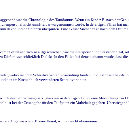
ggebend war die Chronologie des Taufdatums. Wenn ein Kind z.B. nach der Geburt 
rchenpersonal nicht unmittelbar vorgenommen wurde. In derartigen Fällen hat man d
raum davor und dahinter zu überprüfen. Eine exakte Suchabfrage nach dem Datum i
den offensichtlich so aufgeschrieben, wie die Amtsperson ihn verstanden hat, ode
n Dörfern war schließlich Dialekt. In den Fällen bei denen erkannt wurde, dass di
t, wobei mehrere Schreibvarianten Anwendung fanden. In dieser Liste wurde in de
n und den im Kirchenbuch verwendeten Schreibvarianten.
wurde deshalb vorausgesetzt, dass nur in derartigen Fällen eine Abweichung zur O
eshalb ist bei der Ortsangabe für den Taufpaten ein Vorbehalt gegeben. Überwiegen
weitere Angaben wie z. B. eine Heirat, wurden nicht übernommen.