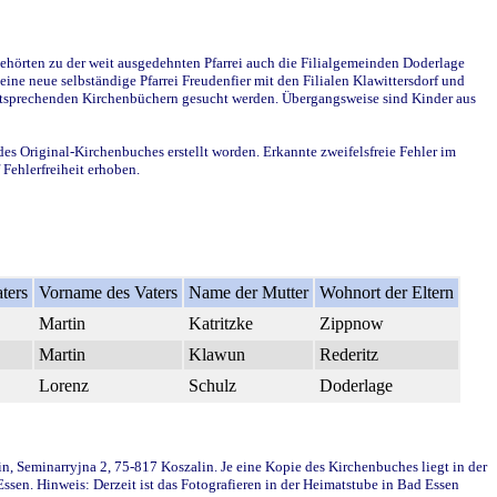
ehörten zu der weit ausgedehnten Pfarrei auch die Filialgemeinden Doderlage
ine neue selbständige Pfarrei Freudenfier mit den Filialen Klawittersdorf und
 entsprechenden Kirchenbüchern gesucht werden. Übergangsweise sind Kinder aus
des Original-Kirchenbuches erstellt worden. Erkannte zweifelsfreie Fehler im
Fehlerfreiheit erhoben.
ters
Vorname des Vaters
Name der Mutter
Wohnort der Eltern
Martin
Katritzke
Zippnow
Martin
Klawun
Rederitz
Lorenz
Schulz
Doderlage
in, Seminarryjna 2, 75-817 Koszalin. Je eine Kopie des Kirchenbuches liegt in der
en. Hinweis: Derzeit ist das Fotografieren in der Heimatstube in Bad Essen