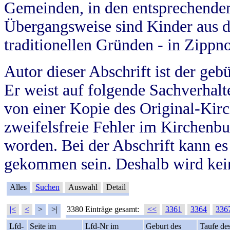
Gemeinden, in den entsprechende
Übergangsweise sind Kinder aus 
traditionellen Gründen - in Zippn
Autor dieser Abschrift ist der geb
Er weist auf folgende Sachverhalte
von einer Kopie des Original-Kirc
zweifelsfreie Fehler im Kirchenbuc
worden. Bei der Abschrift kann e
gekommen sein. Deshalb wird kein
Alles
Suchen
Auswahl
Detail
|<
<
>
>|
3380 Einträge gesamt:
<<
3361
3364
336
Lfd-
Seite im
Lfd-Nr im
Geburt des
Taufe de