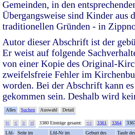
Gemeinden, in den entsprechende
Übergangsweise sind Kinder aus 
traditionellen Gründen - in Zippn
Autor dieser Abschrift ist der geb
Er weist auf folgende Sachverhalte
von einer Kopie des Original-Kirc
zweifelsfreie Fehler im Kirchenbuc
worden. Bei der Abschrift kann e
gekommen sein. Deshalb wird kein
Alles
Suchen
Auswahl
Detail
|<
<
>
>|
3380 Einträge gesamt:
<<
3361
3364
336
Lfd-
Seite im
Lfd-Nr im
Geburt des
Taufe de