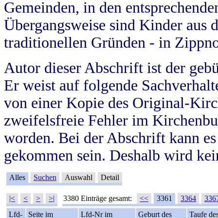
Gemeinden, in den entsprechende
Übergangsweise sind Kinder aus 
traditionellen Gründen - in Zippn
Autor dieser Abschrift ist der geb
Er weist auf folgende Sachverhalte
von einer Kopie des Original-Kirc
zweifelsfreie Fehler im Kirchenbuc
worden. Bei der Abschrift kann e
gekommen sein. Deshalb wird kein
Alles
Suchen
Auswahl
Detail
|<
<
>
>|
3380 Einträge gesamt:
<<
3361
3364
336
Lfd-
Seite im
Lfd-Nr im
Geburt des
Taufe de