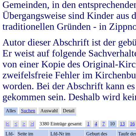
Gemeinden, in den entsprechende
Übergangsweise sind Kinder aus 
traditionellen Gründen - in Zippn
Autor dieser Abschrift ist der geb
Er weist auf folgende Sachverhalte
von einer Kopie des Original-Kirc
zweifelsfreie Fehler im Kirchenbuc
worden. Bei der Abschrift kann e
gekommen sein. Deshalb wird kein
Alles
Suchen
Auswahl
Detail
|<
<
>
>|
3380 Einträge gesamt:
1
4
7
10
13
16
Lfd-
Seite im
Lfd-Nr im
Geburt des
Taufe de