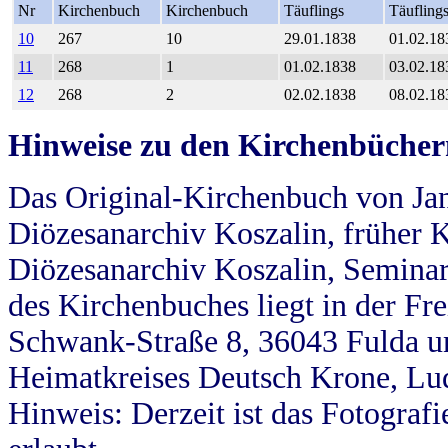
Nr
Kirchenbuch
Kirchenbuch
Täuflings
Täufling
10
267
10
29.01.1838
01.02.18
11
268
1
01.02.1838
03.02.18
12
268
2
02.02.1838
08.02.18
Hinweise zu den Kirchenbücher
Das Original-Kirchenbuch von Jan
Diözesanarchiv Koszalin, früher Kö
Diözesanarchiv Koszalin, Seminar
des Kirchenbuches liegt in der Fr
Schwank-Straße 8, 36043 Fulda u
Heimatkreises Deutsch Krone, Lu
Hinweis: Derzeit ist das Fotograf