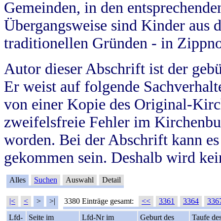
Gemeinden, in den entsprechende
Übergangsweise sind Kinder aus 
traditionellen Gründen - in Zippn
Autor dieser Abschrift ist der geb
Er weist auf folgende Sachverhalte
von einer Kopie des Original-Kirc
zweifelsfreie Fehler im Kirchenbuc
worden. Bei der Abschrift kann e
gekommen sein. Deshalb wird kein
Alles
Suchen
Auswahl
Detail
|<
<
>
>|
3380 Einträge gesamt:
<<
3361
3364
336
Lfd-
Seite im
Lfd-Nr im
Geburt des
Taufe de