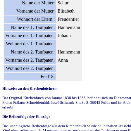
Name der Mutter:
Schur
Vorname der Mutter:
Elisabeth
Wohnort der Eltern :
Freudenfier
Name des 1. Taufpaten:
Hannemann
Vorname des 1. Taufpaten:
Johann
Wohnort des 1. Taufpaten:
Name des 2. Taufpaten:
Hannemann
Vorname des 2. Taufpaten:
Anna
Wohnort des 2. Taufpaten:
Feld18:
Hinweise zu den Kirchenbüchern
Das Original-Kirchenbuch von Januar 1838 bis 1866, befindet sich im Diözesanarch
Freien Prälatur Schneidemühl, Josef-Schwank-Straße 8, 36043 Fulda und im Archi
erlaubt.
Die Reihenfolge der Einträge
Die ursprüngliche Reihenfolge aus dem Kirchenbuch wurde bei behalten. Ausschla
Kind eben später getauft. Manchmal kam es auch vor, dass der Taufeintrag vom Ki