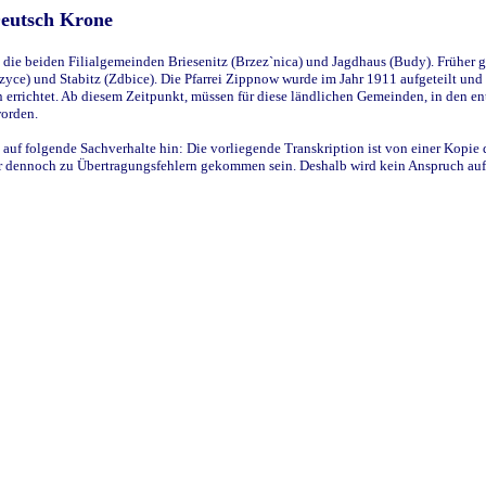
Deutsch Krone
ie beiden Filialgemeinden Briesenitz (Brzez`nica) und Jagdhaus (Budy). Früher g
yce) und Stabitz (Zdbice). Die Pfarrei Zippnow wurde im Jahr 1911 aufgeteilt und e
en errichtet. Ab diesem Zeitpunkt, müssen für diese ländlichen Gemeinden, in den
worden.
 auf folgende Sachverhalte hin: Die vorliegende Transkription ist von einer Kopie 
aber dennoch zu Übertragungsfehlern gekommen sein. Deshalb wird kein Anspruch auf 