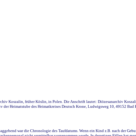
iv Koszalin, früher Köslin, in Polen. Die Anschrift lautet: Diözesanarchiv Koszal
v der Heimatstube des Heimatkreises Deutsch Krone, Ludwigsweg 10, 49152 Bad Ess
ggebend war die Chronologie des Taufdatums. Wenn ein Kind z.B. nach der Geburt 
rchenpersonal nicht unmittelbar vorgenommen wurde. In derartigen Fällen hat man d