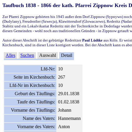
Taufbuch 1838 - 1866 der kath. Pfarrei Zippnow Kreis 
Zur Pfarrei Zippnow gehörten bis 1945 außer dem Dorf Zippnow (Sypnywo) noch d
(Dudylany), Freudenfier (Szwecja), Klawittersdorf (Glowaczewo), Rederitz (Nadarz
Stabitz und ein Lokalvikariat Rederitz mit der Tochterkirche in Doderlage wurd
diesen Gemeinden - wohl noch aus traditionellen Gründen - in Zippnow getauft 
Autor dieser Abschrift ist der gebürtige Rederitzer
Paul Lüdtke
aus Köln. Er weist
Kirchenbuch, sind in dieser Liste korrigiert worden. Bei der Abschrift kann es 
Alles
Suchen
Auswahl
Detail
Lfd-Nr:
10
Seite im Kirchenbuch:
267
Lfd-Nr im Kirchenbuch:
10
Geburt des Täuflings:
29.01.1838
Taufe des Täuflings:
01.02.1838
Vorname des Täuflings:
Johann
Name des Vaters:
Hannemann
Vorname des Vaters:
Anton