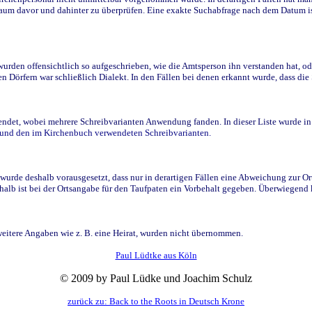
raum davor und dahinter zu überprüfen. Eine exakte Suchabfrage nach dem Datum i
den offensichtlich so aufgeschrieben, wie die Amtsperson ihn verstanden hat, ode
n Dörfern war schließlich Dialekt. In den Fällen bei denen erkannt wurde, dass di
t, wobei mehrere Schreibvarianten Anwendung fanden. In dieser Liste wurde in de
n und den im Kirchenbuch verwendeten Schreibvarianten.
wurde deshalb vorausgesetzt, dass nur in derartigen Fällen eine Abweichung zur O
eshalb ist bei der Ortsangabe für den Taufpaten ein Vorbehalt gegeben. Überwiegen
weitere Angaben wie z. B. eine Heirat, wurden nicht übernommen.
Paul Lüdtke aus Köln
© 2009 by Paul Lüdke und Joachim Schulz
zurück zu: Back to the Roots in Deutsch Krone