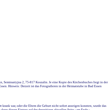
in, Seminarryjna 2, 75-817 Koszalin. Je eine Kopie des Kirchenbuches liegt in der
en. Hinweis: Derzeit ist das Fotografieren in der Heimatstube in Bad Essen
krank war, oder die Eltern die Geburt nicht sofort anzeigen konnten, wurde das
ann diesen Eintrag auf der derzeitigen aktuellen Seite - am Ende -