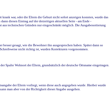
krank war, oder die Eltern die Geburt nicht sofort anzeigen konnten, wurde das
ann diesen Eintrag auf der derzeitigen aktuellen Seite - am Ende -
st aus technischen Gründen nur eingeschränkt möglich. Die Ausgabesortierung
r besser gesagt, wie die Bewohner ihn ausgesprochen haben. Später dann so
e Schreibweise nicht richtig ist, wurden Korrekturen vorgenommen.
r Spalte Wohnort der Eltern, grundsätzlich der deutsche Ortsname eingetragen.
rtsangabe der Eltern vorliegt, wenn diese auch angegeben wurde. Hierbei wurde
d kann man aber von der Richtigkeit dieser Angabe ausgehen.