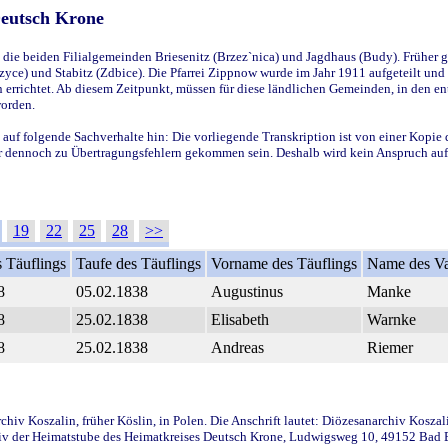
Deutsch Krone
ie beiden Filialgemeinden Briesenitz (Brzez`nica) und Jagdhaus (Budy). Früher g
yce) und Stabitz (Zdbice). Die Pfarrei Zippnow wurde im Jahr 1911 aufgeteilt und e
en errichtet. Ab diesem Zeitpunkt, müssen für diese ländlichen Gemeinden, in den
worden.
 auf folgende Sachverhalte hin: Die vorliegende Transkription ist von einer Kopie 
aber dennoch zu Übertragungsfehlern gekommen sein. Deshalb wird kein Anspruch auf 
19
22
25
28
>>
 Täuflings
Taufe des Täuflings
Vorname des Täuflings
Name des Va
8
05.02.1838
Augustinus
Manke
8
25.02.1838
Elisabeth
Warnke
8
25.02.1838
Andreas
Riemer
iv Koszalin, früher Köslin, in Polen. Die Anschrift lautet: Diözesanarchiv Koszal
v der Heimatstube des Heimatkreises Deutsch Krone, Ludwigsweg 10, 49152 Bad Ess