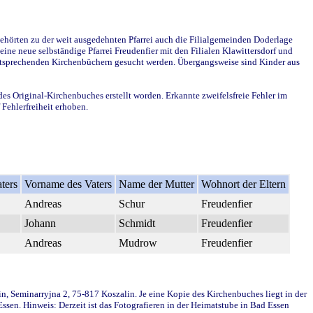
ehörten zu der weit ausgedehnten Pfarrei auch die Filialgemeinden Doderlage
ine neue selbständige Pfarrei Freudenfier mit den Filialen Klawittersdorf und
 entsprechenden Kirchenbüchern gesucht werden. Übergangsweise sind Kinder aus
des Original-Kirchenbuches erstellt worden. Erkannte zweifelsfreie Fehler im
Fehlerfreiheit erhoben.
ters
Vorname des Vaters
Name der Mutter
Wohnort der Eltern
Andreas
Schur
Freudenfier
Johann
Schmidt
Freudenfier
Andreas
Mudrow
Freudenfier
in, Seminarryjna 2, 75-817 Koszalin. Je eine Kopie des Kirchenbuches liegt in der
en. Hinweis: Derzeit ist das Fotografieren in der Heimatstube in Bad Essen