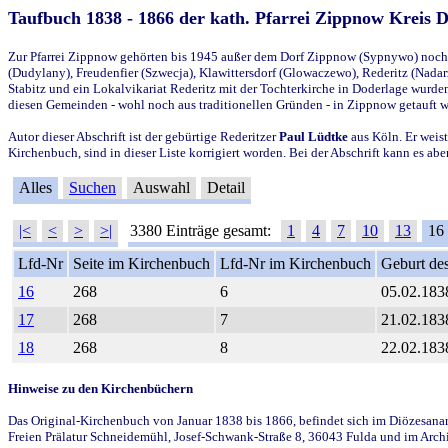
Taufbuch 1838 - 1866 der kath. Pfarrei Zippnow Kreis 
Zur Pfarrei Zippnow gehörten bis 1945 außer dem Dorf Zippnow (Sypnywo) noch d
(Dudylany), Freudenfier (Szwecja), Klawittersdorf (Glowaczewo), Rederitz (Nadarz
Stabitz und ein Lokalvikariat Rederitz mit der Tochterkirche in Doderlage wurd
diesen Gemeinden - wohl noch aus traditionellen Gründen - in Zippnow getauft 
Autor dieser Abschrift ist der gebürtige Rederitzer
Paul Lüdtke
aus Köln. Er weist
Kirchenbuch, sind in dieser Liste korrigiert worden. Bei der Abschrift kann es 
Alles
Suchen
Auswahl
Detail
|<
<
>
>|
3380 Einträge gesamt:
1
4
7
10
13
16
Lfd-Nr
Seite im Kirchenbuch
Lfd-Nr im Kirchenbuch
Geburt des
16
268
6
05.02.183
17
268
7
21.02.183
18
268
8
22.02.183
Hinweise zu den Kirchenbüchern
Das Original-Kirchenbuch von Januar 1838 bis 1866, befindet sich im Diözesanarch
Freien Prälatur Schneidemühl, Josef-Schwank-Straße 8, 36043 Fulda und im Archi