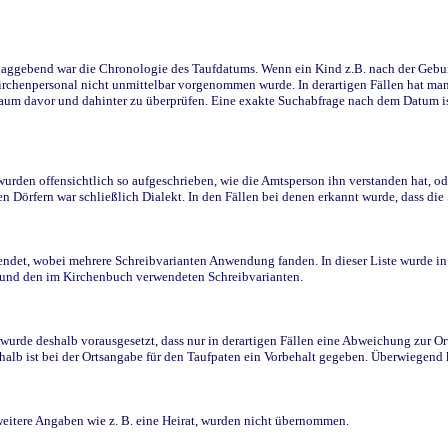
ggebend war die Chronologie des Taufdatums. Wenn ein Kind z.B. nach der Geburt 
rchenpersonal nicht unmittelbar vorgenommen wurde. In derartigen Fällen hat man d
raum davor und dahinter zu überprüfen. Eine exakte Suchabfrage nach dem Datum i
den offensichtlich so aufgeschrieben, wie die Amtsperson ihn verstanden hat, ode
n Dörfern war schließlich Dialekt. In den Fällen bei denen erkannt wurde, dass di
t, wobei mehrere Schreibvarianten Anwendung fanden. In dieser Liste wurde in de
n und den im Kirchenbuch verwendeten Schreibvarianten.
wurde deshalb vorausgesetzt, dass nur in derartigen Fällen eine Abweichung zur O
eshalb ist bei der Ortsangabe für den Taufpaten ein Vorbehalt gegeben. Überwiegen
weitere Angaben wie z. B. eine Heirat, wurden nicht übernommen.