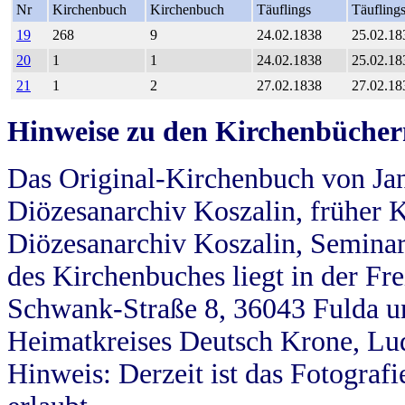
Nr
Kirchenbuch
Kirchenbuch
Täuflings
Täufling
19
268
9
24.02.1838
25.02.18
20
1
1
24.02.1838
25.02.18
21
1
2
27.02.1838
27.02.18
Hinweise zu den Kirchenbücher
Das Original-Kirchenbuch von Jan
Diözesanarchiv Koszalin, früher Kö
Diözesanarchiv Koszalin, Seminar
des Kirchenbuches liegt in der Fr
Schwank-Straße 8, 36043 Fulda u
Heimatkreises Deutsch Krone, Lu
Hinweis: Derzeit ist das Fotograf