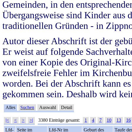
Gemeinden, in den entsprechende
Übergangsweise sind Kinder aus 
traditionellen Gründen - in Zippn
Autor dieser Abschrift ist der geb
Er weist auf folgende Sachverhalte
von einer Kopie des Original-Kirc
zweifelsfreie Fehler im Kirchenbuc
worden. Bei der Abschrift kann e
gekommen sein. Deshalb wird kein
Alles
Suchen
Auswahl
Detail
|<
<
>
>|
3380 Einträge gesamt:
1
4
7
10
13
16
Lfd-
Seite im
Lfd-Nr im
Geburt des
Taufe de