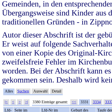
Gemeinden, in den entsprechende
Übergangsweise sind Kinder aus 
traditionellen Gründen - in Zippn
Autor dieser Abschrift ist der geb
Er weist auf folgende Sachverhalte
von einer Kopie des Original-Kirc
zweifelsfreie Fehler im Kirchenbuc
worden. Bei der Abschrift kann e
gekommen sein. Deshalb wird kein
Alles
Suchen
Auswahl
Detail
|<
<
>
>|
3380 Einträge gesamt:
<<
3331
3334
333
Lfd-
Seite im
Lfd-Nr im
Geburt des
Taufe de