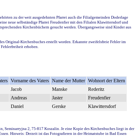
ehörten zu der weit ausgedehnten Pfarrei auch die Filialgemeinden Doderlage
ine neue selbständige Pfarrei Freudenfier mit den Filialen Klawittersdorf und
 entsprechenden Kirchenbüchern gesucht werden. Übergangsweise sind Kinder aus
des Original-Kirchenbuches erstellt worden. Erkannte zweifelsfreie Fehler im
Fehlerfreiheit erhoben.
ters
Vorname des Vaters
Name der Mutter
Wohnort der Eltern
Jacob
Manske
Rederitz
Andreas
Jaster
Freudenfier
Daniel
Gerske
Klawittersdorf
in, Seminarryjna 2, 75-817 Koszalin. Je eine Kopie des Kirchenbuches liegt in der
en. Hinweis: Derzeit ist das Fotografieren in der Heimatstube in Bad Essen