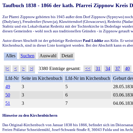
Taufbuch 1838 - 1866 der kath. Pfarrei Zippnow Kreis 
Zur Pfarrei Zippnow gehörten bis 1945 außer dem Dorf Zippnow (Sypnywo) noch d
(Dudylany), Freudenfier (Szwecja), Klawittersdorf (Glowaczewo), Rederitz (Nadarz
Stabitz und ein Lokalvikariat Rederitz mit der Tochterkirche in Doderlage wurd
diesen Gemeinden - wohl noch aus traditionellen Gründen - in Zippnow getauft 
Autor dieser Abschrift ist der gebürtige Rederitzer
Paul Lüdtke
aus Köln. Er weist
Kirchenbuch, sind in dieser Liste korrigiert worden. Bei der Abschrift kann es 
Alles
Suchen
Auswahl
Detail
|<
<
>
>|
3380 Einträge gesamt:
<<
31
34
37
40
Lfd-Nr
Seite im Kirchenbuch
Lfd-Nr im Kirchenbuch
Geburt des
49
3
5
28.05.183
50
3
6
03.06.183
51
3
7
04.06.183
Hinweise zu den Kirchenbüchern
Das Original-Kirchenbuch von Januar 1838 bis 1866, befindet sich im Diözesanarch
Freien Prälatur Schneidemühl, Josef-Schwank-Straße 8, 36043 Fulda und im Archi