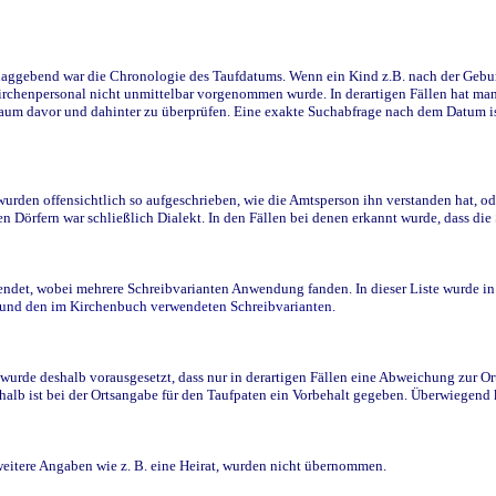
ggebend war die Chronologie des Taufdatums. Wenn ein Kind z.B. nach der Geburt 
rchenpersonal nicht unmittelbar vorgenommen wurde. In derartigen Fällen hat man d
raum davor und dahinter zu überprüfen. Eine exakte Suchabfrage nach dem Datum i
den offensichtlich so aufgeschrieben, wie die Amtsperson ihn verstanden hat, ode
n Dörfern war schließlich Dialekt. In den Fällen bei denen erkannt wurde, dass di
t, wobei mehrere Schreibvarianten Anwendung fanden. In dieser Liste wurde in de
n und den im Kirchenbuch verwendeten Schreibvarianten.
wurde deshalb vorausgesetzt, dass nur in derartigen Fällen eine Abweichung zur O
eshalb ist bei der Ortsangabe für den Taufpaten ein Vorbehalt gegeben. Überwiegen
weitere Angaben wie z. B. eine Heirat, wurden nicht übernommen.