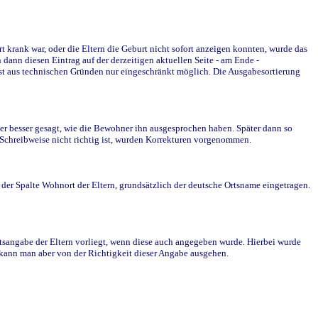
krank war, oder die Eltern die Geburt nicht sofort anzeigen konnten, wurde das
ann diesen Eintrag auf der derzeitigen aktuellen Seite - am Ende -
st aus technischen Gründen nur eingeschränkt möglich. Die Ausgabesortierung
r besser gesagt, wie die Bewohner ihn ausgesprochen haben. Später dann so
e Schreibweise nicht richtig ist, wurden Korrekturen vorgenommen.
r Spalte Wohnort der Eltern, grundsätzlich der deutsche Ortsname eingetragen.
rtsangabe der Eltern vorliegt, wenn diese auch angegeben wurde. Hierbei wurde
d kann man aber von der Richtigkeit dieser Angabe ausgehen.