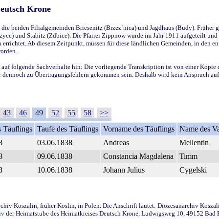
Deutsch Krone
ie beiden Filialgemeinden Briesenitz (Brzez`nica) und Jagdhaus (Budy). Früher g
yce) und Stabitz (Zdbice). Die Pfarrei Zippnow wurde im Jahr 1911 aufgeteilt und e
en errichtet. Ab diesem Zeitpunkt, müssen für diese ländlichen Gemeinden, in den
worden.
 auf folgende Sachverhalte hin: Die vorliegende Transkription ist von einer Kopie 
aber dennoch zu Übertragungsfehlern gekommen sein. Deshalb wird kein Anspruch auf 
43
46
49
52
55
58
>>
 Täuflings
Taufe des Täuflings
Vorname des Täuflings
Name des Va
8
03.06.1838
Andreas
Mellentin
8
09.06.1838
Constancia Magdalena
Timm
8
10.06.1838
Johann Julius
Cygelski
iv Koszalin, früher Köslin, in Polen. Die Anschrift lautet: Diözesanarchiv Koszal
v der Heimatstube des Heimatkreises Deutsch Krone, Ludwigsweg 10, 49152 Bad Ess