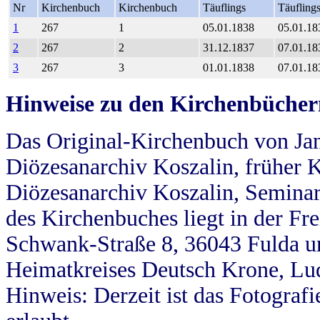
Nr
Kirchenbuch
Kirchenbuch
Täuflings
Täufling
1
267
1
05.01.1838
05.01.18
2
267
2
31.12.1837
07.01.18
3
267
3
01.01.1838
07.01.18
Hinweise zu den Kirchenbücher
Das Original-Kirchenbuch von Jan
Diözesanarchiv Koszalin, früher Kö
Diözesanarchiv Koszalin, Seminar
des Kirchenbuches liegt in der Fr
Schwank-Straße 8, 36043 Fulda u
Heimatkreises Deutsch Krone, Lu
Hinweis: Derzeit ist das Fotograf