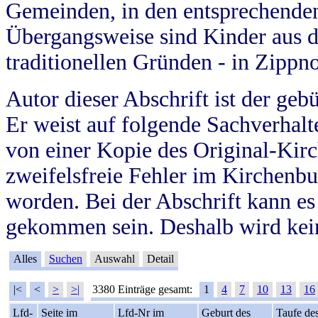
Gemeinden, in den entsprechende
Übergangsweise sind Kinder aus 
traditionellen Gründen - in Zippn
Autor dieser Abschrift ist der geb
Er weist auf folgende Sachverhalte
von einer Kopie des Original-Kirc
zweifelsfreie Fehler im Kirchenbuc
worden. Bei der Abschrift kann e
gekommen sein. Deshalb wird kein
Alles
Suchen
Auswahl
Detail
|<
<
>
>|
3380 Einträge gesamt:
1
4
7
10
13
16
Lfd-
Seite im
Lfd-Nr im
Geburt des
Taufe de