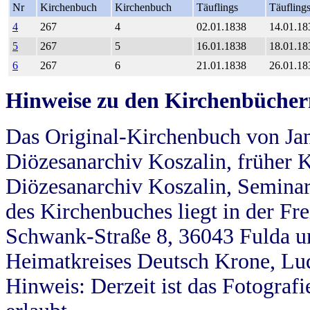
Nr
Kirchenbuch
Kirchenbuch
Täuflings
Täufling
4
267
4
02.01.1838
14.01.18
5
267
5
16.01.1838
18.01.18
6
267
6
21.01.1838
26.01.18
Hinweise zu den Kirchenbücher
Das Original-Kirchenbuch von Jan
Diözesanarchiv Koszalin, früher Kö
Diözesanarchiv Koszalin, Seminar
des Kirchenbuches liegt in der Fr
Schwank-Straße 8, 36043 Fulda u
Heimatkreises Deutsch Krone, Lu
Hinweis: Derzeit ist das Fotograf