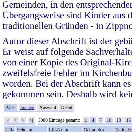
Gemeinden, in den entsprechende
Übergangsweise sind Kinder aus 
traditionellen Gründen - in Zippn
Autor dieser Abschrift ist der geb
Er weist auf folgende Sachverhalte
von einer Kopie des Original-Kirc
zweifelsfreie Fehler im Kirchenbuc
worden. Bei der Abschrift kann e
gekommen sein. Deshalb wird kein
Alles
Suchen
Auswahl
Detail
|<
<
>
>|
3380 Einträge gesamt:
1
4
7
10
13
16
Lfd-
Seite im
Lfd-Nr im
Geburt des
Taufe de