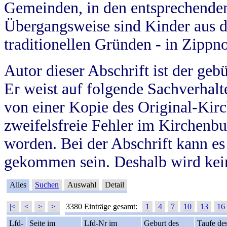
Gemeinden, in den entsprechende
Übergangsweise sind Kinder aus 
traditionellen Gründen - in Zippn
Autor dieser Abschrift ist der geb
Er weist auf folgende Sachverhalte
von einer Kopie des Original-Kirc
zweifelsfreie Fehler im Kirchenbuc
worden. Bei der Abschrift kann e
gekommen sein. Deshalb wird kein
Alles
Suchen
Auswahl
Detail
|<
<
>
>|
3380 Einträge gesamt:
1
4
7
10
13
16
Lfd-
Seite im
Lfd-Nr im
Geburt des
Taufe de