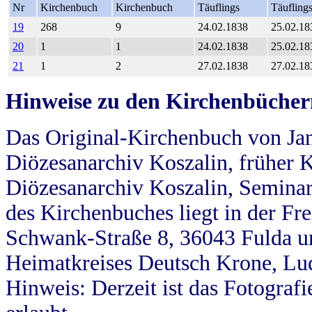
Nr
Kirchenbuch
Kirchenbuch
Täuflings
Täufling
19
268
9
24.02.1838
25.02.18
20
1
1
24.02.1838
25.02.18
21
1
2
27.02.1838
27.02.18
Hinweise zu den Kirchenbücher
Das Original-Kirchenbuch von Jan
Diözesanarchiv Koszalin, früher Kö
Diözesanarchiv Koszalin, Seminar
des Kirchenbuches liegt in der Fr
Schwank-Straße 8, 36043 Fulda u
Heimatkreises Deutsch Krone, Lu
Hinweis: Derzeit ist das Fotograf