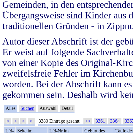
Gemeinden, in den entsprechende
Übergangsweise sind Kinder aus 
traditionellen Gründen - in Zippn
Autor dieser Abschrift ist der geb
Er weist auf folgende Sachverhalte
von einer Kopie des Original-Kirc
zweifelsfreie Fehler im Kirchenbuc
worden. Bei der Abschrift kann e
gekommen sein. Deshalb wird kein
Alles
Suchen
Auswahl
Detail
|<
<
>
>|
3380 Einträge gesamt:
<<
3361
3364
336
Lfd-
Seite im
Lfd-Nr im
Geburt des
Taufe de